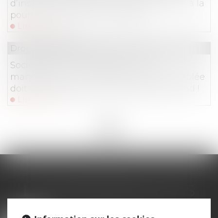
d’instance ne fait (toujours pas) barrage à la
poursuite de l’action ut singuli !
Lire la suite
Droit des sociétés
Société civile : la désignation d’un
mandataire pour convoquer une assemblée
doit suivre la procédure accélérée au fond !
Lire la suite
<<
<
1
>
>>
LES DERNIÈRES ACTUS