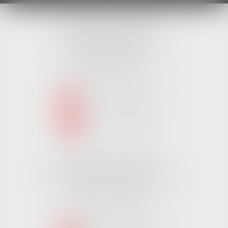
Cabinet MONTAIGU
4 Rue Édouard Marchand,
85600 MONTAIGU
Tél :
02 51 62 03 03
puis 1
NOUS CONTACTER
NOUS LOCALISER
Cabinet CHALLANS
Pôle Activ Océan 22 Place Galilée
85300 CHALLANS
Tél :
02 51 62 03 03
puis 2