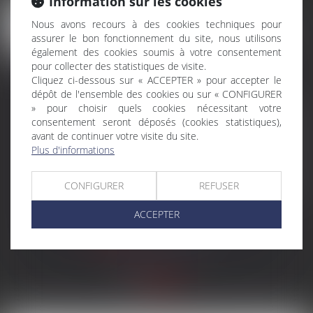
Information sur les cookies
Compensation de
04
créances : la prescription
Nous avons recours à des cookies techniques pour
AOÛT
assurer le bon fonctionnement du site, nous utilisons
s'apprécie à la date où la
également des cookies soumis à votre consentement
compensation est
pour collecter des statistiques de visite.
acquise
Cliquez ci-dessous sur « ACCEPTER » pour accepter le
dépôt de l'ensemble des cookies ou sur « CONFIGURER
La compensation légale entre deux
» pour choisir quels cookies nécessitant votre
créances réciproques produit ses
consentement seront déposés (cookies statistiques),
effets dès que les conditions
avant de continuer votre visite du site.
prévues par la loi sont réunies. Il est
Plus d'informations
donc indifférent qu'elle soit
invoquée plusieurs années plus
CONFIGURER
REFUSER
tard, y compris au cours d'une
procédure judiciaire...
ACCEPTER
Lire la suite