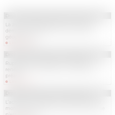
Droit immobilier
/
Droit de la construction
La zone protégée de l’action civile en
démolition correspond à son périmètre
géographique
Lire la suite
Droit commercial
/
Droit de la distribution
Rupture d’une relation commerciale
renégociée annuellement : effectivité du
préavis
Lire la suite
Droit immobilier
/
Droit de la propriété
L’acheteur qui refuse un prêt inférieur au
montant maximal prévu dans la promesse
n’est pas fautif