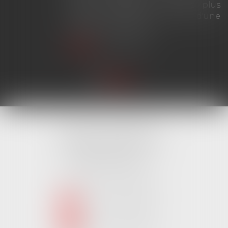
invoquée plusieurs années plus
tard, y compris au cours d'une
procédure judiciaire...
Lire la suite
Cabinet MONTAIGU
4 Rue Édouard Marchand,
85600 MONTAIGU
Tél :
02 51 62 03 03
puis 1
NOUS CONTACTER