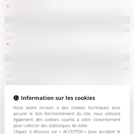
Lire la suite
Droit commercial
/
Droit de la concurrence
La DGCCRF peut désormais rendre publiques
ses mesures d’injonction
Lire la suite
Droit commercial
/
Baux commerciaux
Convention réglementée : intérêt indirect du
dirigeant et conséquences dommageables
pour la société
Lire la suite
Information sur les cookies
Droit des NTIC
Nous avons recours à des cookies techniques pour
La France inflige une amende de 60 millions
assurer le bon fonctionnement du site, nous utilisons
également des cookies soumis à votre consentement
d'euros à Microsoft au sujet des cookies Bing
pour collecter des statistiques de visite.
Lire la suite
Cliquez ci-dessous sur « ACCEPTER » pour accepter le