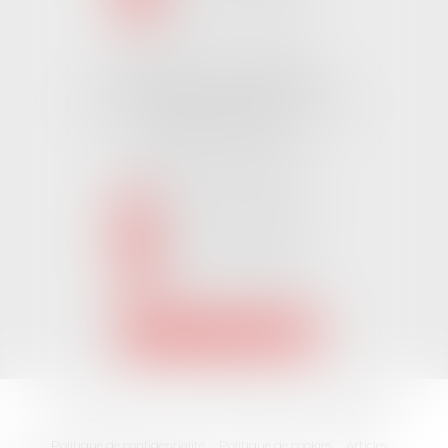
NOUS LOCALISER
Cabinet CHALLANS
Pôle Activ Océan 22 Place Galilée
85300 CHALLANS
Tél :
02 51 62 03 03
puis 2
NOUS CONTACTER
NOUS LOCALISER
Accueil
L'équipe
Nos Domaines Juridiques
Les actus
Les honoraires
Contact
Plan du site
Mentions légales
Politique de confidentialité
Politique de cookies
Articles