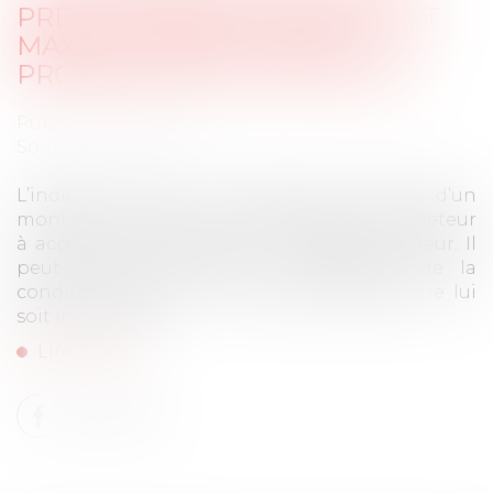
PRÊT INFÉRIEUR AU MONTANT
MAXIMAL PRÉVU DANS LA
PROMESSE N’EST PAS FAUTIF
Publié le :
01/02/2023
Source :
www.efl.fr
L’indication dans la promesse de vente d’un
montant maximal du prêt n’oblige pas l’acheteur
à accepter toute offre d’un montant inférieur. Il
peut refuser sans que la défaillance de la
condition, rendant la promesse caduque, ne lui
soit imputable...
Lire la suite