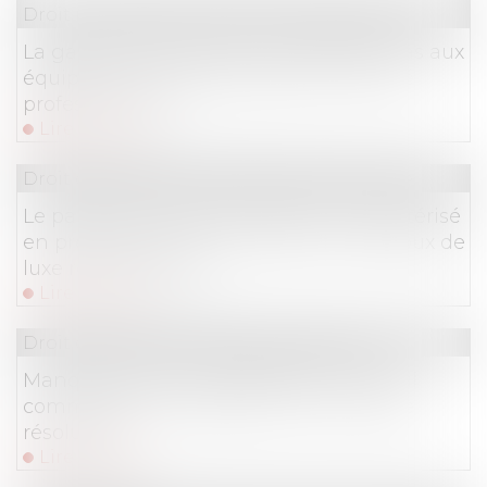
Droit immobilier
/
Droit de la construction
La garantie décennale ne s’applique pas aux
équipements indispensables à l’activité
professionnelle.
Lire la suite
Droit commercial
/
Droit de la concurrence
Le parasitisme économique est-il caractérisé
en présence de deux collections de bijoux de
luxe ressemblants ?
Lire la suite
Droit commercial
/
Baux commerciaux
Manquements aux obligations d’un bail
commercial et suspension d’une clause
résolutoire
Lire la suite