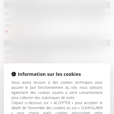
Droit des NTIC
IA : Les tentatives de fraude par « deepfakes »
ont augmenté de 2137 % au cours des trois
dernières années
Lire la suite
Droit immobilier
/
Droit de la propriété
Servitude de passage : l’enclave… ou la
simple commodité ?
Lire la suite
Information sur les cookies
Droit de la consommation
/
Pratiques commercial
Nous avons recours à des cookies techniques pour
Consommation -Obligation d’affichage de
assurer le bon fonctionnement du site, nous utilisons
l’origine des viandes dans les restaurants
également des cookies soumis à votre consentement
Lire la suite
pour collecter des statistiques de visite.
Cliquez ci-dessous sur « ACCEPTER » pour accepter le
dépôt de l'ensemble des cookies ou sur « CONFIGURER
Droit immobilier
/
Droit de la construction
» pour choisir quels cookies nécessitant votre