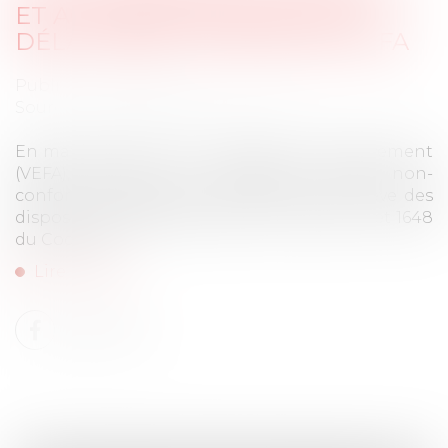
ET ACTION EN JUSTICE : UN
DÉLAI STRICT D’UN AN EN VEFA
Publié le :
04/03/2025
Source :
www.lemag-juridique.com
En matière de vente en l’état futur d’achèvement
(VEFA), l’action en réparation d’une non-
conformité apparente du bien vendu relève des
dispositions spécifiques des articles 1642-1 et 1648
du Code civil...
Lire la suite