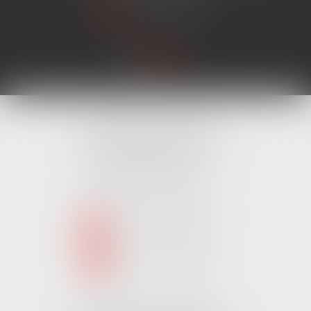
Lire la suite
Cabinet MONTAIGU
4 Rue Édouard Marchand,
85600 MONTAIGU
Tél :
02 51 62 03 03
puis 1
NOUS CONTACTER
NOUS LOCALISER
Cabinet CHALLANS