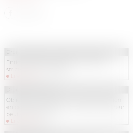
Droit immobilier
/
Droit de la construction
Enrichissement injustifié : une action
strictement subsidiaire !
Lire la suite
Droit des assurances
Obligation de proposition d’indemnisation
en cas de perte totale : la faute de l’assureur
peut être retenue !
Lire la suite