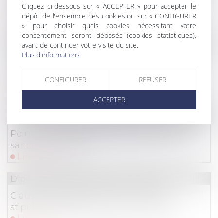
Cliquez ci-dessous sur « ACCEPTER » pour accepter le
pas ignorer l’interruption de l’instance !
dépôt de l'ensemble des cookies ou sur « CONFIGURER
Lire la suite
» pour choisir quels cookies nécessitant votre
consentement seront déposés (cookies statistiques),
Droit des assurances
avant de continuer votre visite du site.
Plus d'informations
Covid-19 et perte d’activité : l’interdiction
d’accès n’implique pas une impossibilité
CONFIGURER
REFUSER
totale d’accès aux locaux !
Lire la suite
ACCEPTER
Droit des obligations et des suretés
/
Droit des con
Point sur la nullité : distinction avec les
sanctions voisines
Lire la suite
Droit commercial
/
Baux commerciaux
Clause d’indexation illicite : seule la
stipulation prohibée peut être écartée