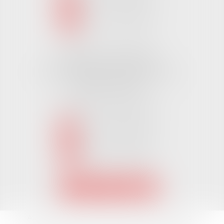
NOUS LOCALISER
Cabinet CHALLANS
Pôle Activ Océan 22 Place Galilée
85300 CHALLANS
Tél :
02 51 62 03 03
puis 2
NOUS CONTACTER
NOUS LOCALISER
Accueil
L'équipe
Nos Domaines Juridiques
Les actus