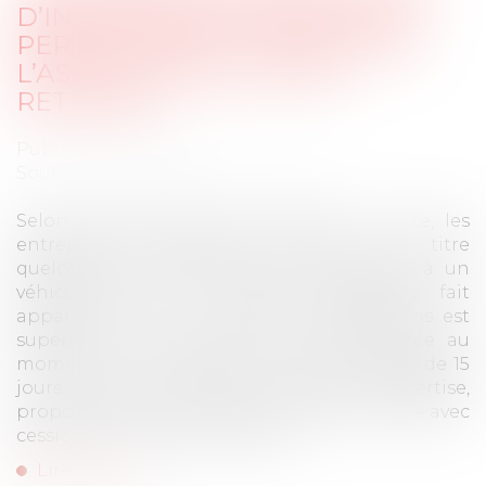
D’INDEMNISATION EN CAS DE
PERTE TOTALE : LA FAUTE DE
L’ASSUREUR PEUT ÊTRE
RETENUE !
Publié le :
18/06/2025
Source :
www.lemag-juridique.com
Selon l’article L.327-1 du Code de la route, les
entreprises d’assurances tenues à un titre
quelconque à indemniser les dommages à un
véhicule, dont un rapport d’expertise fait
apparaître que le montant des réparations est
supérieur à la valeur de la chose assurée au
moment du sinistre doivent, dans un délai de 15
jours suivant la remise du rapport d’expertise,
proposer une indemnisation en perte totale avec
cession du véhicule à l’assureur...
Lire la suite