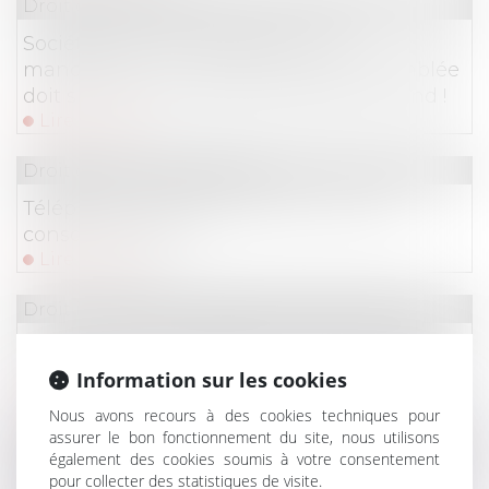
Droit des sociétés
Société civile : la désignation d’un
mandataire pour convoquer une assemblée
doit suivre la procédure accélérée au fond !
Lire la suite
Droit de la consommation
Téléphonie : quelle protection pour les
consommateurs ?
Lire la suite
Droit immobilier
/
Droit de la construction
Vice caché : la prescription court à compter
de la mise en cause par le maître d’ouvrage
Information sur les cookies
Lire la suite
Nous avons recours à des cookies techniques pour
assurer le bon fonctionnement du site, nous utilisons
Droit des sociétés
/
Procédures collectives
également des cookies soumis à votre consentement
pour collecter des statistiques de visite.
Procédure de sauvegarde : attention à ne