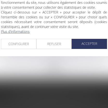
fonctionnement du site, nous utilisons également des cookies soumis
à votre consentement pour collecter des statistiques de visite.
Cliquez ci-dessous sur « ACCEPTER » pour accepter le dépôt de
Droit de la consommation
/
Pratiques commerciales
l'ensemble des cookies ou sur « CONFIGURER » pour choisir quels
Cartes bancaires, chèques, espèces :
cookies nécessitant votre consentement seront déposés (cookies
quels moyens de paiement êtes-
statistiques), avant de continuer votre visite du site.
vous obligés d’accepter ?
Plus d'informations
Lire la suite
ACCEPTER
CONFIGURER
REFUSER
<<
<
...
19
20
21
22
23
24
25
...
>
>>
LES DERNIÈRES ACTUS