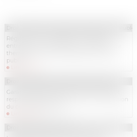
Droit immobilier
/
Cession et gestion d'immeuble
Régulation du chauffage -Contrôle et
entretien de chaudière : la vérification du
thermostat devient obligatoire | Service-
public.fr
Lire la suite
Droit immobilier
/
Droit de la construction
Garantie décennale des constructeurs et
responsabilité de droit commun : admission
du cumul des actions
Lire la suite
Droit de la consommation