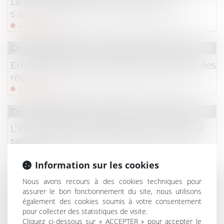
La garantie légale de conformité ne
s’applique pas au contrat d’entreprise
Lire la suite
Droit immobilier
/
Droit de la construction
Empiètement sur un fonds voisin : rappel des
règles en matière de garantie d'éviction
Lire la suite
Droit commercial
/
Droit de la concurrence
L’interdiction de l’obtention d’un avantage
sans contrepartie ou disproportionné est
valide
Information sur les cookies
Lire la suite
Nous avons recours à des cookies techniques pour
Droit immobilier
/
Droit de la construction
assurer le bon fonctionnement du site, nous utilisons
également des cookies soumis à votre consentement
Conditions d’application de la garantie
pour collecter des statistiques de visite.
décennale aux panneaux photovoltaïques
Cliquez ci-dessous sur « ACCEPTER » pour accepter le