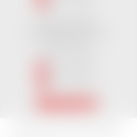
NOUS LOCALISER
Cabinet CHALLANS
Pôle Activ Océan 22 Place Galilée
85300 CHALLANS
Tél :
02 51 62 03 03
puis 2
NOUS CONTACTER
NOUS LOCALISER
Accueil
L'équipe
Nos Domaines Juridiques
Les actus
Les honoraires
Contact
Plan du site
Mentions légales