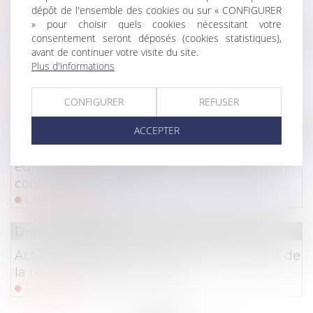
Lire la suite
dépôt de l'ensemble des cookies ou sur « CONFIGURER
» pour choisir quels cookies nécessitant votre
Droit commercial
/
Droit de la distribution
consentement seront déposés (cookies statistiques),
avant de continuer votre visite du site.
Accord de distribution, reprise de fonds de
Plus d'informations
commerce et responsabilité délictuelle
Lire la suite
CONFIGURER
REFUSER
Droit immobilier
/
Droit de la construction
ACCEPTER
La réception tacite des travaux n’est pas non
équivoque en présence d’une contestation
constante de ceux-ci
Lire la suite
Droit commercial
Actes de parasitisme destinés à tirer profit de
la notoriété d'une marque
Lire la suite