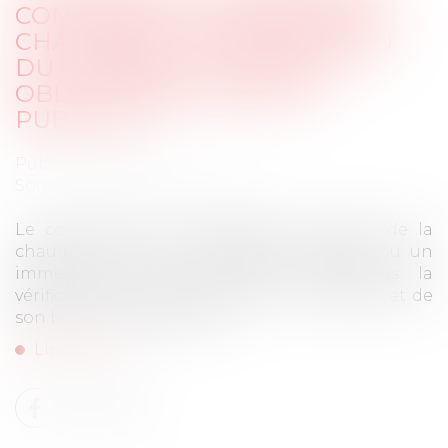
CONTRÔLE ET ENTRETIEN DE
CHAUDIÈRE : LA VÉRIFICATION
DU THERMOSTAT DEVIENT
OBLIGATOIRE | SERVICE-
PUBLIC.FR
Publié le :
21/12/2022
Source :
www.service-public.fr
Le contrôle annuel obligatoire de l'état de la
chaudière dans un logement individuel ou un
immeuble collectif comporte désormais la
vérification de la présence d'un thermostat et de
son bon fonctionnement...
Lire la suite