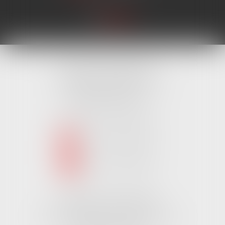
Cabinet MONTAIGU
4 Rue Édouard Marchand,
85600 MONTAIGU
Tél :
02 51 62 03 03
puis 1
NOUS CONTACTER
NOUS LOCALISER
Cabinet CHALLANS
Pôle Activ Océan 22 Place Galilée