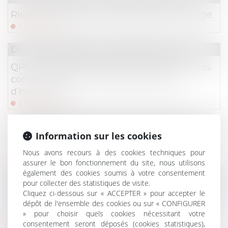
Risque sanitaire et impropriété de l’ouvrage
Lire la suite
Droit immobilier
/
Droit de la propriété
QPC : accès des forces de l'ordre aux parties
communes des immeubles à usage
d’habitation
Lire la suite
Droit commercial
/
Droit de la concurrence
Information sur les cookies
Rappel sur point de départ pour conclure
Nous avons recours à des cookies techniques pour
Lire la suite
assurer le bon fonctionnement du site, nous utilisons
également des cookies soumis à votre consentement
Droit commercial
/
Baux commerciaux
pour collecter des statistiques de visite.
Cliquez ci-dessous sur « ACCEPTER » pour accepter le
Le paiement des loyers ne peut être
dépôt de l'ensemble des cookies ou sur « CONFIGURER
demandé à la suite de la résiliation d’un bail
» pour choisir quels cookies nécessitant votre
renouvelé
consentement seront déposés (cookies statistiques),