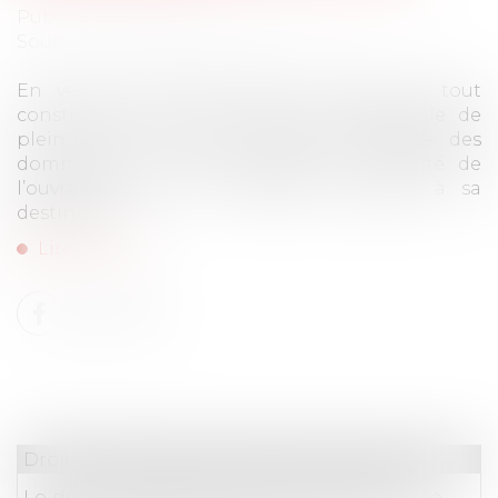
Publié le :
29/09/2023
Source :
www.lemag-juridique.com
En vertu de l’article 1792 du Code civil, tout
constructeur d’un ouvrage est responsable de
plein droit, envers le maître d’ouvrage des
dommages qui compromettent la solidité de
l’ouvrage ou qui le rendent impropre à sa
destination...
Lire la suite
Droit immobilier
/
Droit de la construction
Le droit du propriétaire à la démolition de