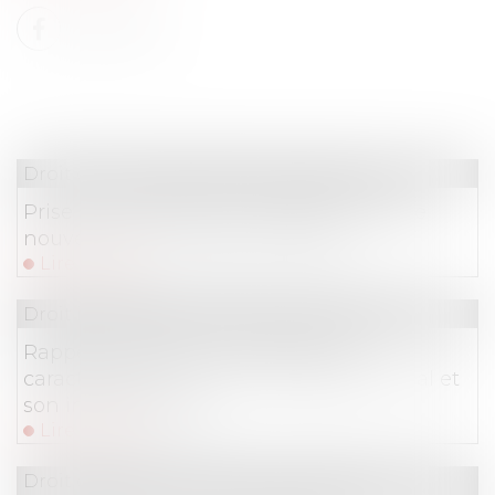
Droit commercial
/
Baux commerciaux
Prise en compte d’une obligation légale
nouvelle pour la fixation du loyer
Lire la suite
Droit immobilier
/
Droit de la construction
Rappels essentiels concernant la
caractérisation d’un dommage décennal et
son indemnisation
Lire la suite
Droit commercial
/
Baux commerciaux