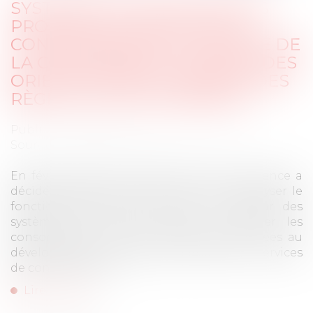
SYSTÈMES DE NOTATION DES
PRODUITS ET SERVICES DE
CONSOMMATION: L’AUTORITÉ DE
LA CONCURRENCE FOURNIT DES
ORIENTATIONS AU REGARD DES
RÈGLES DE CONCURRENCE
Publié le :
20/01/2025
Source :
www.autoritedelaconcurrence.fr
En février dernier, l’Autorité de la concurrence a
décidé de s’autosaisir pour avis afin d’analyser le
fonctionnement concurrentiel du secteur des
systèmes de notation visant à informer les
consommateurs sur les caractéristiques liées au
développement durable des produits et services
de consommation...
Lire la suite