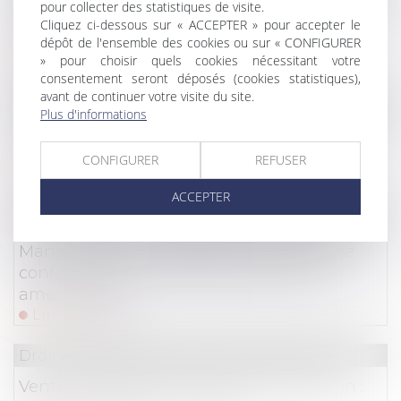
pour collecter des statistiques de visite.
Du nouveau sur la durée de l’autorisation
Cliquez ci-dessous sur « ACCEPTER » pour accepter le
dépôt de l'ensemble des cookies ou sur « CONFIGURER
d’exploitation commerciale !
» pour choisir quels cookies nécessitant votre
Lire la suite
consentement seront déposés (cookies statistiques),
avant de continuer votre visite du site.
Droit immobilier
/
Droit de la construction
Plus d'informations
Immobilier neuf en 2025 : un nouveau seuil
pour la RE 2020
CONFIGURER
REFUSER
Lire la suite
ACCEPTER
Droit immobilier
/
Droit de la propriété
Manquement à l'obligation de délivrance
conforme pour un chemin d'accès non
aménageable
Lire la suite
Droit immobilier
/
Droit de la construction
Vente immobilière et droit de rétractation :