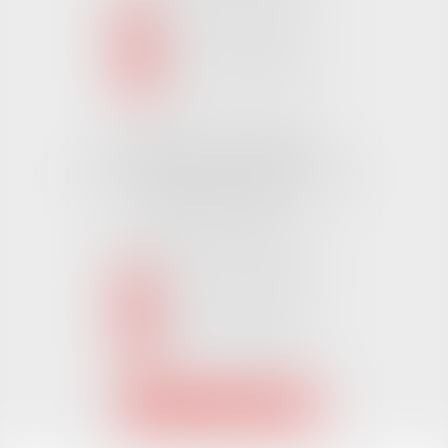
NOUS CONTACTER
NOUS LOCALISER
Cabinet CHALLANS
Pôle Activ Océan 22 Place Galilée
85300 CHALLANS
Tél :
02 51 62 03 03
puis 2
NOUS CONTACTER
NOUS LOCALISER