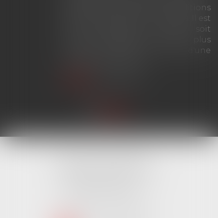
effets dès que les conditions
prévues par la loi sont réunies. Il est
donc indifférent qu'elle soit
invoquée plusieurs années plus
tard, y compris au cours d'une
procédure judiciaire...
Lire la suite
Cabinet MONTAIGU
4 Rue Édouard Marchand,
85600 MONTAIGU
Tél :
02 51 62 03 03
puis 1