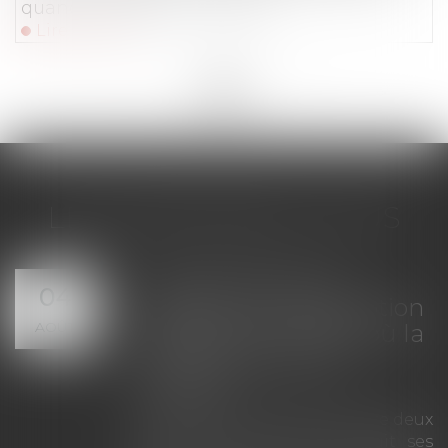
quand chaque jour compte
Lire la suite
<<
<
...
9
10
11
12
13
14
15
...
>
>>
LES DERNIÈRES ACTUS
Compensation de
04
créances : la prescription
AOÛT
s'apprécie à la date où la
compensation est
acquise
La compensation légale entre deux
créances réciproques produit ses