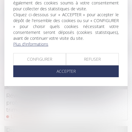
également des cookies soumis à votre consentement
pour collecter des statistiques de visite.
Droit immobilier
/
Droit de la construction
Cliquez ci-dessous sur « ACCEPTER » pour accepter le
dépôt de l'ensemble des cookies ou sur « CONFIGURER
La construction neuve : données et études
» pour choisir quels cookies nécessitant votre
statistiques
consentement seront déposés (cookies statistiques),
Lire la suite
avant de continuer votre visite du site.
Plus d'informations
Droit de la consommation
/
Pratiques commercial
Agence de voyages et obligation
CONFIGURER
REFUSER
d’information précontractuelle
ACCEPTER
Lire la suite
Droit commercial
/
Baux commerciaux
Révision des baux commerciaux et
professionnels : les indices au deuxième
trimestre 2024
Lire la suite
Droit immobilier
/
Droit de la propriété