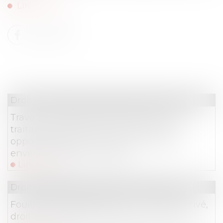
Lire la suite
Droit immobilier
/
Droit de la construction
Travaux confiés ultérieurement au sous-
traitant partiellement cautionnés et
opposabilité de la cession de créances
envers le maître d’ouvrage
Lire la suite
Droit immobilier
/
Droit de la propriété
Fouilles archéologiques sur un terrain privé,
droit de propriété et partage avec l’État