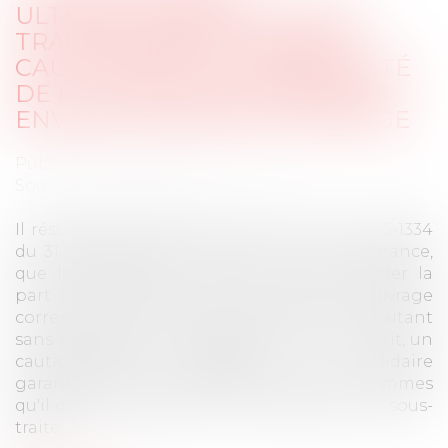
ULTÉRIEUREMENT AU SOUS-
TRAITANT PARTIELLEMENT
CAUTIONNÉS ET OPPOSABILITÉ
DE LA CESSION DE CRÉANCES
ENVERS LE MAÎTRE D’OUVRAGE
Publié le :
30/10/2024
Source :
www.lemag-juridique.com
Il résulte des articles 13-1 et 14 de la loi n°75-1334
du 31 décembre 1975 relative à la sous-traitance,
que l'entrepreneur principal ne peut céder la
part de sa créance sur le maître de l'ouvrage
correspondant à sa dette envers le sous-traitant
sans avoir obtenu, préalablement et par écrit, un
cautionnement personnel et solidaire
garantissant les paiements de toutes les sommes
qu'il doit au sous-traitant en application du sous-
traité...