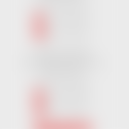
Tél :
02 51 62 03 03
puis 1
NOUS CONTACTER
NOUS LOCALISER
Cabinet CHALLANS
Pôle Activ Océan 22 Place Galilée
85300 CHALLANS
Tél :
02 51 62 03 03
puis 2
NOUS CONTACTER
NOUS LOCALISER