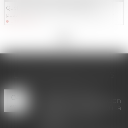
Quel sort pour la servitude établie
postérieurement à la division parcellaire ?
Lire la suite
<<
<
...
11
12
13
14
15
16
17
...
>
>>
LES DERNIÈRES ACTUS
sation de
Servitude 
04
 : la prescription
tous les pr
AOÛT
ie à la date où la
voisins n'o
ation est
appelés en
La demande