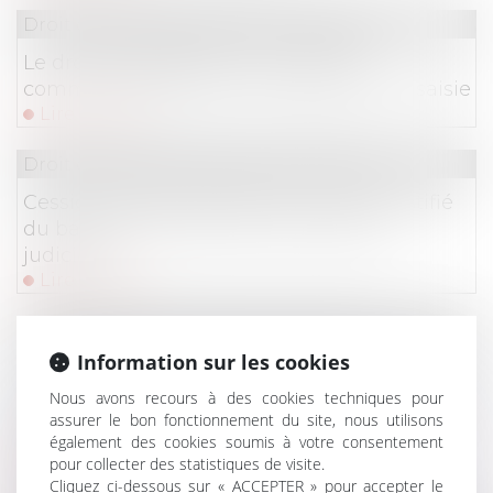
Droit commercial
/
Baux commerciaux
Le droit de préférence du locataire
commercial écarté en cas de vente sur saisie
Lire la suite
Droit commercial
/
Baux commerciaux
Cession de bail commercial : refus injustifié
du bailleur et portée de l’autorisation
judiciaire
Lire la suite
Droit commercial
/
Baux commerciaux
Information sur les cookies
Précisions sur la recevabilité des actions en
nullité de clauses contractuelles introduites
Nous avons recours à des cookies techniques pour
assurer le bon fonctionnement du site, nous utilisons
après l’entrée en vigueur de la loi du 18 juin
également des cookies soumis à votre consentement
2014
pour collecter des statistiques de visite.
Lire la suite
Cliquez ci-dessous sur « ACCEPTER » pour accepter le