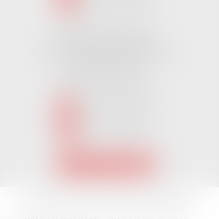
NOUS LOCALISER
Cabinet CHALLANS
Pôle Activ Océan 22 Place Galilée
85300 CHALLANS
Tél :
02 51 62 03 03
puis 2
NOUS CONTACTER
NOUS LOCALISER
Accueil
L'équipe
Nos Domaines Juridiques
Les actus
Les honoraires
Contact
Plan du site
Mentions légales