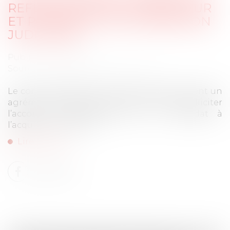
REFUS INJUSTIFIÉ DU BAILLEUR
ET PORTÉE DE L’AUTORISATION
JUDICIAIRE
Publié le :
20/12/2023
Source :
www.lemag-juridique.com
Le contrat de bail commercial prévoit souvent un
agrément, obligeant le preneur à bail à solliciter
l’accord du propriétaire sur le candidat à
l’acquisition du bail...
Lire la suite