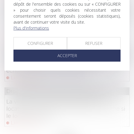
dépôt de l'ensemble des cookies ou sur « CONFIGURER
Droit commercial
/
Baux commerciaux
» pour choisir quels cookies nécessitant votre
consentement seront déposés (cookies statistiques),
Le non-respect des conditions suspendant la
avant de continuer votre visite du site.
clause résolutoire emporte son acquisition,
Plus d'informations
peu importe la mauvaise foi du bailleur
Lire la suite
CONFIGURER
REFUSER
Droit commercial
/
Baux commerciaux
ACCEPTER
Bail commercial : Avenant et réputation non
écrite de la clause d'indexation
Lire la suite
Droit commercial
/
Baux commerciaux
La violation du droit de préférence du
locataire commercial sanctionnée, même si
le local est détruit
Lire la suite