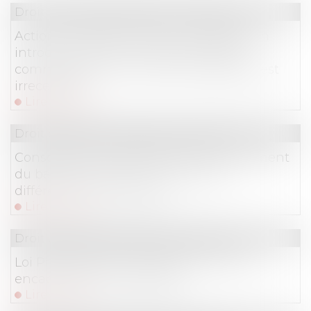
Droit commercial
/
Baux commerciaux
Action en fixation du loyer : l’assignation
introduite auprès du juge des loyers
commerciaux sans mémoire préalable est
irrecevable
Lire la suite
Droit commercial
/
Baux commerciaux
Conséquences de l’offre de renouvellement
du bail à des clauses et conditions
différentes du bail expiré
Lire la suite
Droit commercial
/
Baux commerciaux
Loi Pinel et baux commerciaux : entre
encadrement et souplesse
Lire la suite