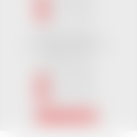
NOUS LOCALISER
Cabinet CHALLANS
Pôle Activ Océan 22 Place Galilée
85300 CHALLANS
Tél :
02 51 62 03 03
puis 2
NOUS CONTACTER
NOUS LOCALISER
Accueil
L'équipe
Nos Domaines Juridiques
Les actus