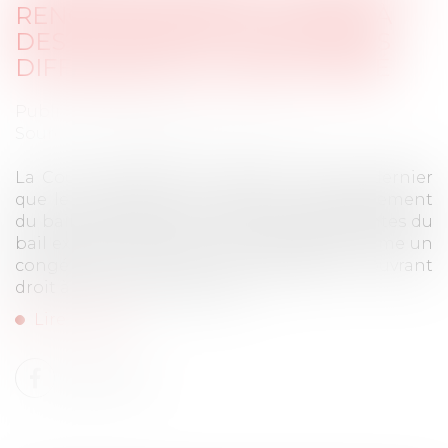
RENOUVELLEMENT DU BAIL À
DES CLAUSES ET CONDITIONS
DIFFÉRENTES DU BAIL EXPIRÉ
Publié le :
26/01/2024
Source :
www.lemag-juridique.com
La Cour de cassation a jugé le 11 janvier dernier
que le congé avec une offre de renouvellement
du bail à des clauses et conditions différentes du
bail expiré, hors le prix, doit s'analyser comme un
congé avec refus de renouvellement ouvrant
droit à indemnité d'éviction...
Lire la suite