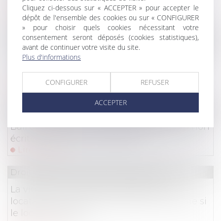
2014
Cliquez ci-dessous sur « ACCEPTER » pour accepter le
Lire la suite
dépôt de l'ensemble des cookies ou sur « CONFIGURER
» pour choisir quels cookies nécessitant votre
Droit commercial
/
Baux commerciaux
consentement seront déposés (cookies statistiques),
avant de continuer votre visite du site.
Le non-respect des conditions suspendant la
Plus d'informations
clause résolutoire emporte son acquisition,
peu importe la mauvaise foi du bailleur
CONFIGURER
REFUSER
Lire la suite
ACCEPTER
Droit commercial
/
Baux commerciaux
Bail commercial : Avenant et réputation non
écrite de la clause d'indexation
Lire la suite
Droit commercial
/
Baux commerciaux
La violation du droit de préférence du
locataire commercial sanctionnée, même si
le local est détruit