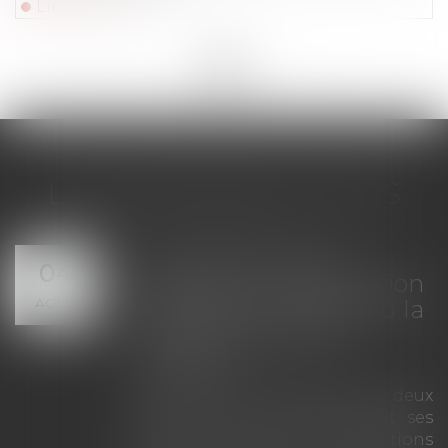
Lire la suite
<<
<
1
2
3
4
5
6
7
>
>>
LES DERNIÈRES ACTUS
on de
Servitude de pa
04
 prescription
tous les proprié
AOÛT
la date où la
voisins n'ont pa
n est
appelés en just
La demande tend
l'assiette d'un p
légale entre deux
désenclaver un fon
ques produit ses
irrecevable du seul
 les conditions