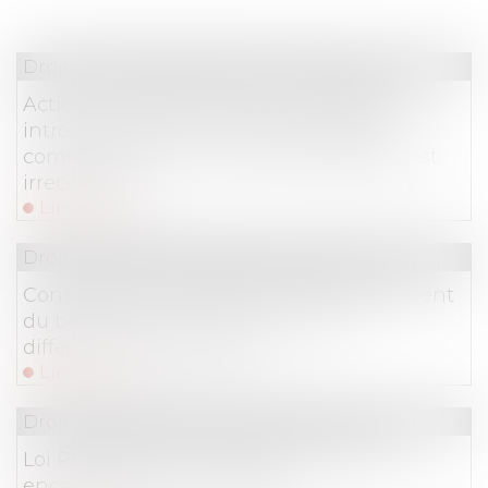
Droit commercial
/
Baux commerciaux
Action en fixation du loyer : l’assignation
introduite auprès du juge des loyers
commerciaux sans mémoire préalable est
irrecevable
Lire la suite
Droit commercial
/
Baux commerciaux
Conséquences de l’offre de renouvellement
du bail à des clauses et conditions
différentes du bail expiré
Lire la suite
Droit commercial
/
Baux commerciaux
Loi Pinel et baux commerciaux : entre
encadrement et souplesse