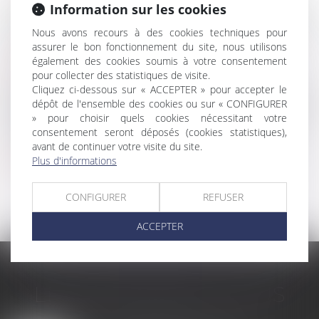
Information sur les cookies
Droit commercial
/
Baux commerciaux
Nous avons recours à des cookies techniques pour
L’augmentation des loyers commerciaux est
assurer le bon fonctionnement du site, nous utilisons
plafonnée
également des cookies soumis à votre consentement
Lire la suite
pour collecter des statistiques de visite.
Cliquez ci-dessous sur « ACCEPTER » pour accepter le
dépôt de l'ensemble des cookies ou sur « CONFIGURER
Droit immobilier
» pour choisir quels cookies nécessitant votre
Droit commercial
/
Baux commerciaux
Covid-19 et loyers commerciaux : la Cour de
consentement seront déposés (cookies statistiques),
cassation tranche en faveur des bailleurs
avant de continuer votre visite du site.
Plus d'informations
Lire la suite
CONFIGURER
REFUSER
<<
<
1
2
3
4
5
6
7
>
>>
ACCEPTER
LES DERNIÈRES ACTUS