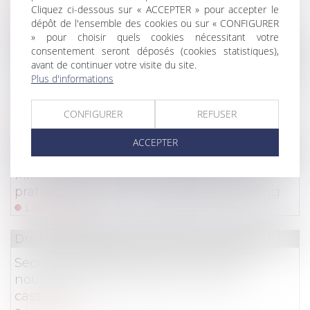
Cliquez ci-dessous sur « ACCEPTER » pour accepter le
Lire la suite
dépôt de l'ensemble des cookies ou sur « CONFIGURER
» pour choisir quels cookies nécessitant votre
Droit commercial
/
Droit de la concurrence
consentement seront déposés (cookies statistiques),
avant de continuer votre visite du site.
Le parasitisme économique est-il caractérisé
Plus d'informations
en présence de deux collections de bijoux de
luxe ressemblants ?
CONFIGURER
REFUSER
Lire la suite
ACCEPTER
Droit commercial
/
Droit de la concurrence
Microsoft visé par une enquête pour des
pratiques anticoncurrentielles liées à Bing
Lire la suite
Droit commercial
/
Droit de la concurrence
Secret des affaires et droit à la preuve :
nouvelle limite posée par la Cour de
cassation !