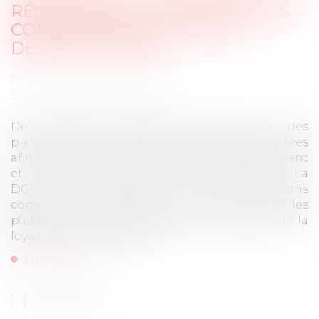
RÉSERVATION : DES RELATIONS
COMMERCIALES SOUVENT
DÉSÉQUILIBRÉES
Publié le :
07/08/2025
Source :
www.economie.gouv.fr
De nombreux hôteliers font appel à des
plateformes internet de réservation de nuitées
afin d’accroître la visibilité de leur établissement
et ainsi augmenter leur fréquentation. La
DGCCRF a enquêté sur les relations
commerciales entre les hôteliers français et les
plateformes de réservation afin de s’assurer de la
loyauté de ces échanges...
Lire la suite