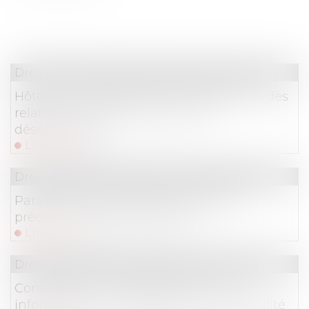
Droit commercial
/
Droit de la concurrence
Hôteliers et plateformes de réservation : des
relations commerciales souvent
déséquilibrées
Lire la suite
Droit commercial
/
Droit de la concurrence
Parasitisme économique : dernières
précisions jurisprudentielles !
Lire la suite
Droit commercial
/
Droit de la concurrence
Conseiller en investissements : une
information floue engage sa responsabilité