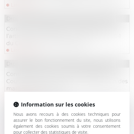
Lire la suite
Droit commercial
/
Droit de la concurrence
Concurrence déloyale : articulation entre
l’article 1240 du Code civil et l’article L. 121-1
du Code de la consommation !
Lire la suite
Droit commercial
/
Droit de la concurrence
Contrefaçon et concurrence déloyale : la
Cour de cassation confirme la protection des
marques renommées !
Lire la suite
Information sur les cookies
Droit commercial
/
Droit de la concurrence
Nous avons recours à des cookies techniques pour
Compétence internationale des juridictions
assurer le bon fonctionnement du site, nous utilisons
également des cookies soumis à votre consentement
françaises : nature délictuelle de l’action en
pour collecter des statistiques de visite.
rupture brutale !