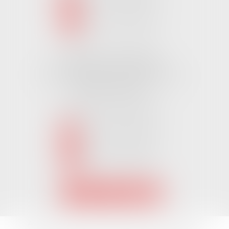
NOUS LOCALISER
Cabinet CHALLANS
Pôle Activ Océan 22 Place Galilée
85300 CHALLANS
Tél :
02 51 62 03 03
puis 2
NOUS CONTACTER
NOUS LOCALISER
Accueil
L'équipe
Nos Domaines Juridiques
Les actus