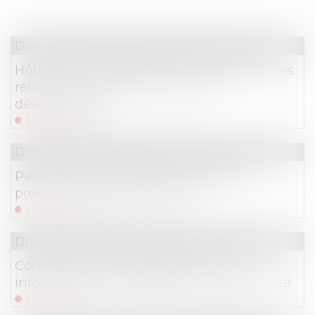
Droit commercial
/
Droit de la concurrence
Hôteliers et plateformes de réservation : des
relations commerciales souvent
déséquilibrées
Lire la suite
Droit commercial
/
Droit de la concurrence
Parasitisme économique : dernières
précisions jurisprudentielles !
Lire la suite
Droit commercial
/
Droit de la concurrence
Conseiller en investissements : une
information floue engage sa responsabilité
Lire la suite