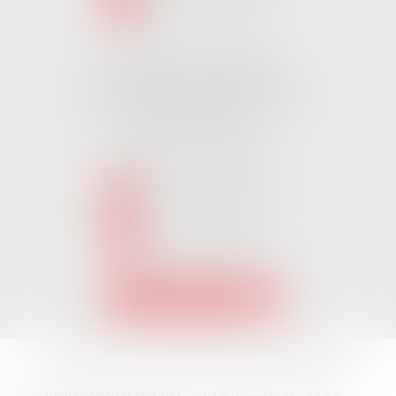
NOUS LOCALISER
Cabinet CHALLANS
Pôle Activ Océan 22 Place Galilée
85300 CHALLANS
Tél :
02 51 62 03 03
puis 2
NOUS CONTACTER
NOUS LOCALISER
Accueil
L'équipe
Nos Domaines Juridiques
Les actus
Les honoraires
Contact
Plan du site
Mentions légales