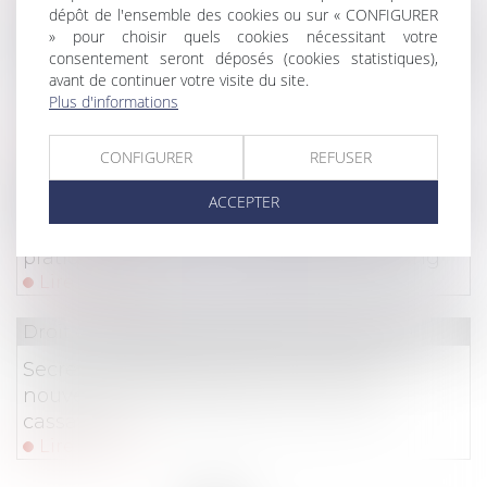
dépôt de l'ensemble des cookies ou sur « CONFIGURER
Droit commercial
/
Droit de la concurrence
» pour choisir quels cookies nécessitant votre
consentement seront déposés (cookies statistiques),
Le parasitisme économique est-il caractérisé
avant de continuer votre visite du site.
en présence de deux collections de bijoux de
Plus d'informations
luxe ressemblants ?
Lire la suite
CONFIGURER
REFUSER
Droit commercial
/
Droit de la concurrence
ACCEPTER
Microsoft visé par une enquête pour des
pratiques anticoncurrentielles liées à Bing
Lire la suite
Droit commercial
/
Droit de la concurrence
Secret des affaires et droit à la preuve :
nouvelle limite posée par la Cour de
cassation !
Lire la suite