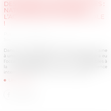
DES JURIDICTIONS FRANÇAISES :
NATURE DÉLICTUELLE DE
L’ACTION EN RUPTURE BRUTALE
!
Publié le :
03/04/2025
Source :
www.lemag-juridique.com
Dans un litige opposant une société américaine
à une société française, la Cour de cassation a eu
l’occasion de rappeler les principes applicables à
la détermination de la compétence
internationale des juridictions françaises...
Lire la suite