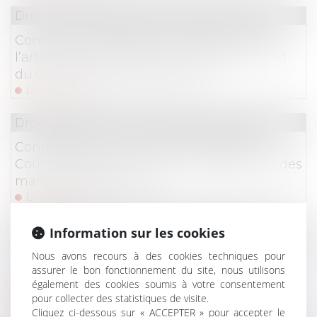
Droit commercial
/
Droit de la concurrence
Concurrence déloyale : articulation entre
l’article 1240 du Code civil et l’article L. 121-1
du Code de la consommation !
Lire la suite
Droit commercial
/
Droit de la concurrence
Contrefaçon et concurrence déloyale : la
Cour de cassation confirme la protection des
marques renommées !
Lire la suite
Droit commercial
/
Droit de la concurrence
Information sur les cookies
Compétence internationale des juridictions
Nous avons recours à des cookies techniques pour
assurer le bon fonctionnement du site, nous utilisons
françaises : nature délictuelle de l’action en
également des cookies soumis à votre consentement
rupture brutale !
pour collecter des statistiques de visite.
Lire la suite
Cliquez ci-dessous sur « ACCEPTER » pour accepter le