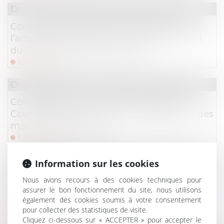
Droit commercial
/
Droit de la concurrence
Concurrence déloyale : articulation entre
l’article 1240 du Code civil et l’article L. 121-1
du Code de la consommation !
Lire la suite
Droit commercial
/
Droit de la concurrence
Contrefaçon et concurrence déloyale : la
Cour de cassation confirme la protection des
marques renommées !
Lire la suite
Droit commercial
/
Droit de la concurrence
Information sur les cookies
Compétence internationale des juridictions
Nous avons recours à des cookies techniques pour
françaises : nature délictuelle de l’action en
assurer le bon fonctionnement du site, nous utilisons
également des cookies soumis à votre consentement
rupture brutale !
pour collecter des statistiques de visite.
Lire la suite
Cliquez ci-dessous sur « ACCEPTER » pour accepter le