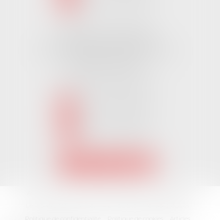
NOUS LOCALISER
Cabinet CHALLANS
Pôle Activ Océan 22 Place Galilée
85300 CHALLANS
Tél :
02 51 62 03 03
puis 2
NOUS CONTACTER
NOUS LOCALISER
Accueil
L'équipe
Nos Domaines Juridiques
Les actus
Les honoraires
Contact
Plan du site
Mentions légales
Politique de confidentialité
Politique de cookies
Articles