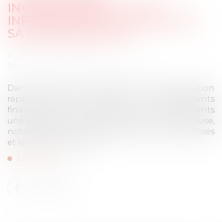
INVESTISSEMENTS : UNE
INFORMATION FLOUE ENGAGE
SA RESPONSABILITÉ
Publié le :
06/06/2025
Source :
www.lemag-juridique.com
Dans un arrêt du 21 mai 2025, la Cour de cassation
rappelle que le conseiller en investissements
financiers (CIF) est tenu de fournir à ses clients
une information exacte, claire et non trompeuse,
notamment sur la nature des produits proposés
et les risques encourus...
Lire la suite