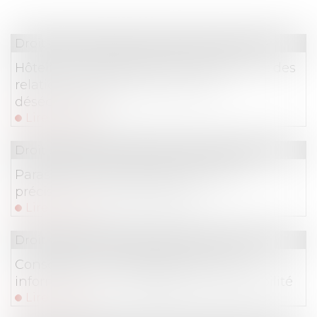
Droit commercial
/
Droit de la concurrence
Hôteliers et plateformes de réservation : des
relations commerciales souvent
déséquilibrées
Lire la suite
Droit commercial
/
Droit de la concurrence
Parasitisme économique : dernières
précisions jurisprudentielles !
Lire la suite
Droit commercial
/
Droit de la concurrence
Conseiller en investissements : une
information floue engage sa responsabilité
Lire la suite