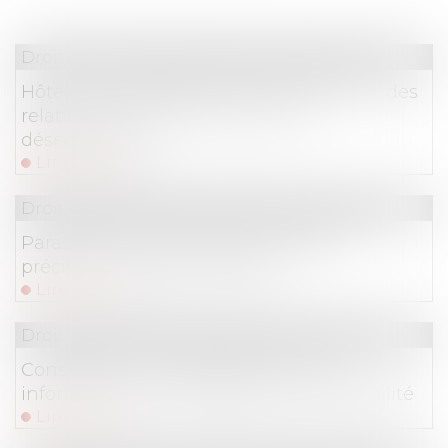
Droit commercial
/
Droit de la concurrence
Hôteliers et plateformes de réservation : des
relations commerciales souvent
déséquilibrées
Lire la suite
Droit commercial
/
Droit de la concurrence
Parasitisme économique : dernières
précisions jurisprudentielles !
Lire la suite
Droit commercial
/
Droit de la concurrence
Conseiller en investissements : une
information floue engage sa responsabilité
Lire la suite