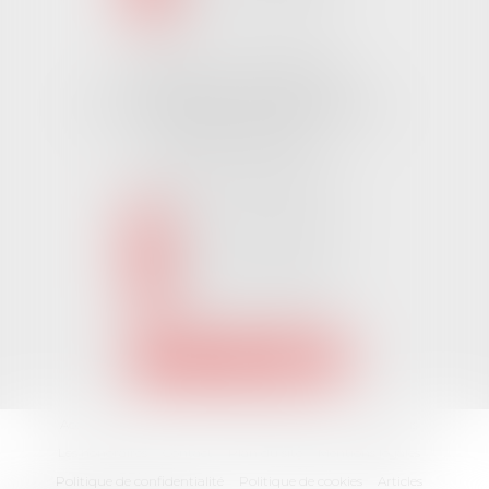
Cabinet CHALLANS
Pôle Activ Océan 22 Place Galilée
85300 CHALLANS
Tél :
02 51 62 03 03
puis 2
NOUS CONTACTER
NOUS LOCALISER
Accueil
L'équipe
Nos Domaines Juridiques
Les actus
Les honoraires
Contact
Plan du site
Mentions légales
Politique de confidentialité
Politique de cookies
Articles