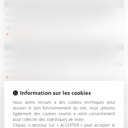
Droit commercial
/
Droit de la concurrence
Concurrence déloyale : articulation entre
l’article 1240 du Code civil et l’article L. 121-1
du Code de la consommation !
Lire la suite
Droit commercial
/
Droit de la concurrence
Contrefaçon et concurrence déloyale : la
Cour de cassation confirme la protection des
marques renommées !
Lire la suite
Droit commercial
/
Droit de la concurrence
Information sur les cookies
Compétence internationale des juridictions
Nous avons recours à des cookies techniques pour
françaises : nature délictuelle de l’action en
assurer le bon fonctionnement du site, nous utilisons
également des cookies soumis à votre consentement
rupture brutale !
pour collecter des statistiques de visite.
Lire la suite
Cliquez ci-dessous sur « ACCEPTER » pour accepter le