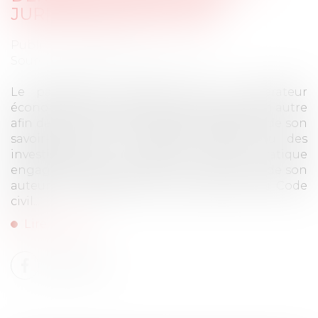
JURISPRUDENTIELLES !
Publié le :
26/06/2025
Source :
www.lemag-juridique.com
Le parasitisme consiste, pour un opérateur
économique, à se placer dans le sillage d’un autre
afin de tirer indûment profit de ses efforts, de son
savoir-faire, de la notoriété acquise ou des
investissements consentis. Cette pratique
engage la responsabilité civile délictuelle de son
auteur, en application de l’article 1240 du Code
civil...
Lire la suite