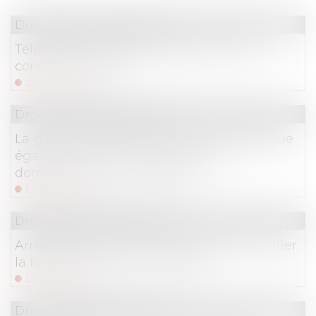
Droit de la consommation
Téléphonie : quelle protection pour les
consommateurs ?
Lire la suite
Droit de la consommation
La garantie légale de conformité s’applique
également aux ventes d’animaux
domestiques de compagnie !
Lire la suite
Droit de la consommation
Arnaques en ligne -Achats en ligne : vérifier
la fiabilité du site commerçant
Lire la suite
Droit de la consommation