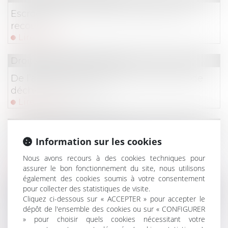
Escroquerie sur internet : quels sont les
recours ?
Lire la suite
Droit de la consommation
De l’appréciation de l’abus des clauses de
déchéance de terme
Lire la suite
Droit de la consommation
Information sur les cookies
Les contrats d’assurance des particuliers
pourront être résiliés en ligne
Nous avons recours à des cookies techniques pour
Lire la suite
assurer le bon fonctionnement du site, nous utilisons
également des cookies soumis à votre consentement
pour collecter des statistiques de visite.
Droit de la consommation
Cliquez ci-dessous sur « ACCEPTER » pour accepter le
Entrée en vigueur au 1er mars du décret
dépôt de l'ensemble des cookies ou sur « CONFIGURER
» pour choisir quels cookies nécessitant votre
relatif à l’encadrement des jours, horaires et