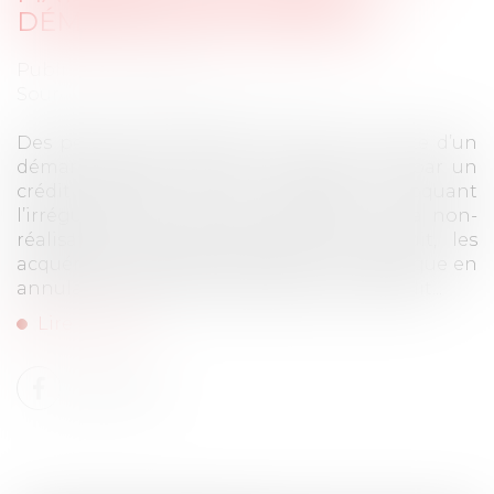
DÉMARCHAGE À DOMICILE
Publié le :
16/02/2023
Source :
www.lemag-juridique.com
Des personnes achètent un bien à la suite d’un
démarchage à domicile, qu’ils financent par un
crédit auprès d’une banque. Invoquant
l’irrégularité du bon de commande et la non-
réalisation des performances du produit, les
acquéreurs assignent le vendeur et la banque en
annulation des contrats de vente et de crédit...
Lire la suite