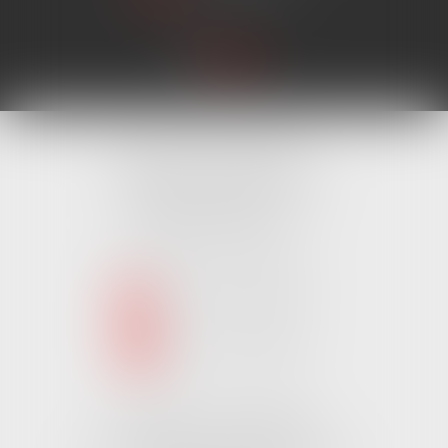
Cabinet MONTAIGU
4 Rue Édouard Marchand,
85600 MONTAIGU
Tél :
02 51 62 03 03
puis 1
NOUS CONTACTER
NOUS LOCALISER
Cabinet CHALLANS