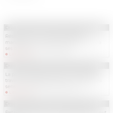
Droit immobilier
/
Droit de la construction
Résiliation d’un marché à forfait et
manquements graves de l’entrepreneur à
ses obligations contractuelles
Lire la suite
Droit immobilier
/
Droit de la construction
La pompe à chaleur ayant nécessité des
travaux modestes n’est pas un ouvrage au
sens de l’article 1792 du Code civil !
Lire la suite
Droit immobilier
/
Droit de la construction
Retards de chantier : le maître d’œuvre peut