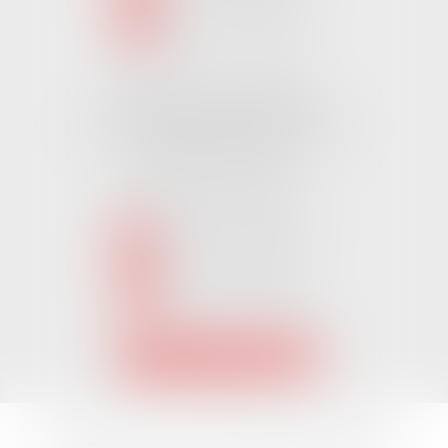
NOUS LOCALISER
Cabinet CHALLANS
Pôle Activ Océan 22 Place Galilée
85300 CHALLANS
Tél :
02 51 62 03 03
puis 2
NOUS CONTACTER
NOUS LOCALISER
Accueil
L'équipe
Nos Domaines Juridiques
Les actus
Les honoraires
Contact
Plan du site
Mentions légales