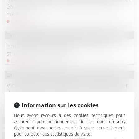
être condamné… même par un tiers au
contrat
Lire la suite
Droit immobilier
/
Droit de la construction
Enrichissement injustifié : une action
strictement subsidiaire !
Lire la suite
Droit immobilier
/
Droit de la construction
Vice caché : la prescription court à compter
de la mise en cause par le maître d’ouvrage
Lire la suite
Information sur les cookies
Droit immobilier
/
Droit de la construction
Nous avons recours à des cookies techniques pour
assurer le bon fonctionnement du site, nous utilisons
Construction et logement : les permis de
également des cookies soumis à votre consentement
construire délivrés entre 2021 et 2024
pour collecter des statistiques de visite.