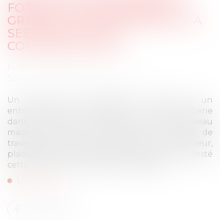
FORFAIT ET MANQUEMENTS
GRAVES DE L’ENTREPRENEUR À
SES OBLIGATIONS
CONTRACTUELLES
Publié le :
10/07/2026
Source :
www.lemag-juridique.com
Un maître de l’ouvrage a confié à un
entrepreneur la réalisation d’un lot de plomberie
dans le cadre de la construction d’un nouveau
magasin. Après la résiliation du marché de
travaux par le maître de l’ouvrage, l’entrepreneur,
placé ensuite en liquidation judiciaire, a contesté
cette résiliation et demandé réparation...
Lire la suite