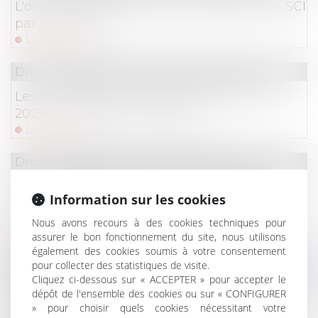
L'occupation gratuite de l'immeuble de la SCI
par un associé
Lire la suite
Droit immobilier
/
Droit de la propriété
Les nouveautés issues de la loi du 15 avril
2024 en matière immobilière
Lire la suite
Droit immobilier
/
Droit de la propriété
Une nouvelle action en bornage implique
Information sur les cookies
que la limite séparative soit devenue
incertaine
Nous avons recours à des cookies techniques pour
assurer le bon fonctionnement du site, nous utilisons
Lire la suite
également des cookies soumis à votre consentement
pour collecter des statistiques de visite.
Droit immobilier
/
Droit de la propriété
Cliquez ci-dessous sur « ACCEPTER » pour accepter le
Obligation débroussaillement et de
dépôt de l'ensemble des cookies ou sur « CONFIGURER
» pour choisir quels cookies nécessitant votre
maintien en état débroussaillé d’un terrain