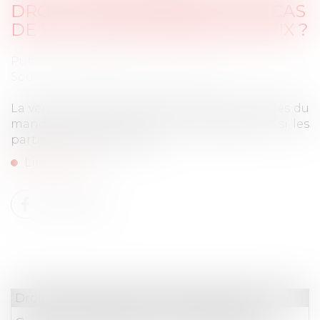
DROIT À INDEMNISATION EN CAS
DE VENTE AVEC BAISSE DE PRIX ?
Publié le :
21/11/2023
Source :
www.journaldelagence.com
La vente à des conditions différentes de celles du
mandat n’ouvre pas droit à indemnisation si les
parties traitent en direct...
Lire la suite
Droit immobilier
/
Droit de la propriété