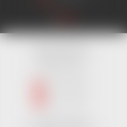
Cabinet MONTAIGU
4 Rue Édouard Marchand,
85600 MONTAIGU
Tél :
02 51 62 03 03
puis 1
NOUS CONTACTER
NOUS LOCALISER
Cabinet CHALLANS