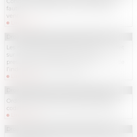
Condition suspensive et comportement
fautif du bénéficiaire de la promesse de
vente
Lire la suite
Droit immobilier
/
Droit de la propriété
Les modalités de séquestre sont sans effet
sur le point de départ du délai de
prescription de l’action en récupération de
l’indemnité d’immobilisation
Lire la suite
Droit immobilier
/
Droit de la propriété
Ordonnance du 19 juin 2024 modifiant et
codifiant le droit de la publicité foncière
Lire la suite
Droit immobilier
/
Droit de la propriété