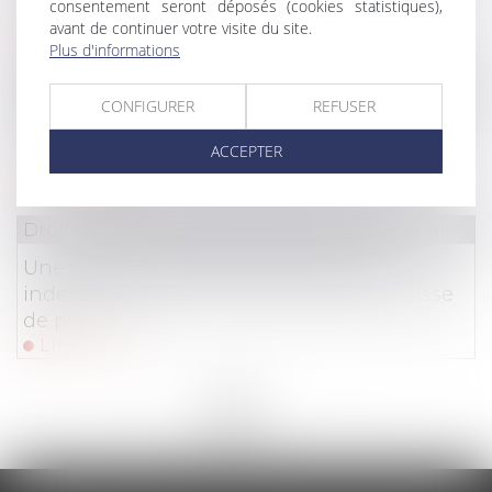
consentement seront déposés (cookies statistiques),
localisé en zone urbaine
avant de continuer votre visite du site.
Lire la suite
Plus d'informations
Droit immobilier
/
Droit de la propriété
CONFIGURER
REFUSER
Formation continue des professionnels de
ACCEPTER
l’immobilier : une obligation pour exercer
Lire la suite
Droit immobilier
/
Droit de la propriété
Une agence garde-t-elle son droit à
indemnisation en cas de vente avec baisse
de prix ?
Lire la suite
<<
<
1
2
3
4
>
>>