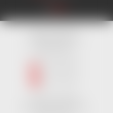
Cabinet MONTAIGU
4 Rue Édouard Marchand,
85600 MONTAIGU
Tél :
02 51 62 03 03
puis 1
NOUS CONTACTER
NOUS LOCALISER
Cabinet CHALLANS
Pôle Activ Océan 22 Place Galilée
85300 CHALLANS