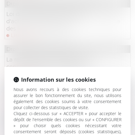
Droit commercial
/
Baux commerciaux
Loi de protection du pouvoir
d'achat : mesures pour contenir la hausse
des loyers commerciaux
Lire la suite
Droit de la consommation
La résiliation des contrats par les
consommateurs est facilitée !
Lire la suite
Information sur les cookies
Droit commercial
/
Baux commerciaux
Nous avons recours à des cookies techniques pour
assurer le bon fonctionnement du site, nous utilisons
Droit de préférence du locataire commercial
également des cookies soumis à votre consentement
Lire la suite
pour collecter des statistiques de visite.
Cliquez ci-dessous sur « ACCEPTER » pour accepter le
Droit de la consommation
dépôt de l'ensemble des cookies ou sur « CONFIGURER
» pour choisir quels cookies nécessitant votre
Achats sur internet : les droits des
consentement seront déposés (cookies statistiques),