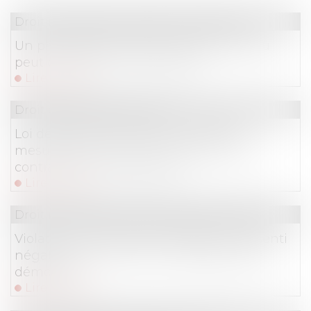
Droit immobilier
/
Droit de la propriété
Un phénomène extérieur au bien vendu
peut constituer un vice caché
Lire la suite
Droit de la consommation
Loi de protection du pouvoir d'achat :
mesures pour faciliter la résiliation des
contrats de consommation
Lire la suite
Droit immobilier
/
Droit de la construction
Violation du cahier des charges : le ressenti
négatif du coloti voisin ne justifie pas la
démolition
Lire la suite