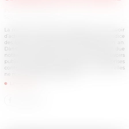
Publié le :
30/08/2022
Source :
cabinet-rs.expert-infos.com
La récente loi relative à la protection du pouvoir
d’achat vient limiter l’augmentation de l’indice
des loyers commerciaux à 3,5 % pendant un an.
Dans le contexte actuel de forte inflation due
notamment à la guerre en Ukraine, les pouvoirs
publics entendent protéger les entreprises
contre les hausses importantes de loyers qu’elles
ne manqueraient pas de subir.
Lire la suite