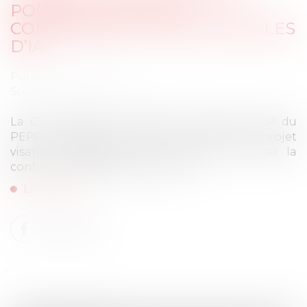
POUR L’AUDIT DE LA
CONFIDENTIALITÉ DES MODÈLES
D’IA
Publié le :
07/07/2025
Source :
www.cnil.fr
La CNIL, l’ANSSI, le PEReN et le projet IPoP du
PEPR Cybersécurité lancent PANAME, un projet
visant à développer un outil pour auditer la
confidentialité des modèles d’IA...
Lire la suite