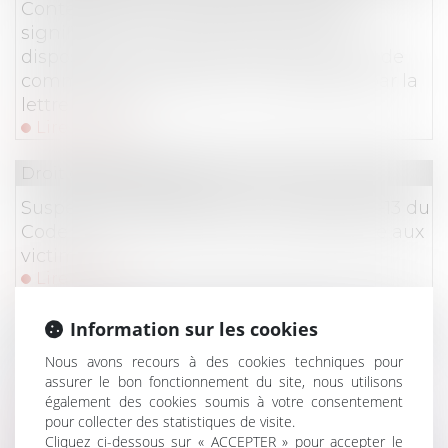
Contestation de la créance : l’acte de
signification n’a pas à reproduire les
dispositions de l’article L.622-7 du Code de
commerce lorsqu’elles sont rappelées par la
lettre initiale
Lire la suite
Droit des assurances
Suspension des garanties : l’article R 211-13 du
Code du assurances n’est pas opposable aux
victimes !
Lire la suite
Droit des obligations et des suretés
Information sur les cookies
La Cour de cassation rappelle les
Nous avons recours à des cookies techniques pour
assurer le bon fonctionnement du site, nous utilisons
conséquences juridiques d’une condition
également des cookies soumis à votre consentement
suspensive non réalisée
pour collecter des statistiques de visite.
Lire la suite
Cliquez ci-dessous sur « ACCEPTER » pour accepter le