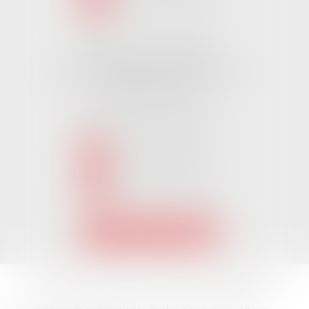
NOUS LOCALISER
Cabinet CHALLANS
Pôle Activ Océan 22 Place Galilée
85300 CHALLANS
Tél :
02 51 62 03 03
puis 2
NOUS CONTACTER
NOUS LOCALISER
Accueil
L'équipe
Nos Domaines Juridiques
Les actus
Les honoraires
Contact
Plan du site
Mentions légales