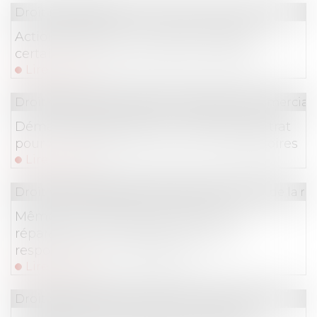
Droit immobilier
Action paulienne : la créance doit être
certaine, mais pas forcément chiffrée
Lire la suite
Droit de la consommation
/
Pratiques commercial
Démarchage à domicile : nullité du contrat
pour non-respect des mentions obligatoires
Lire la suite
Droit des obligations et des suretés
/
Droit de la re
Même sur demande du client, une
réparation non conforme engage la
responsabilité du garagiste !
Lire la suite
Droit des sociétés
/
Procédures collectives