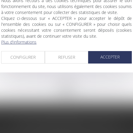
Nous avons recours à des cookies techniques pour assurer le bon
fonctionnement du site, nous utilisons également des cookies soumis
à votre consentement pour collecter des statistiques de visite.
Cliquez ci-dessous sur « ACCEPTER » pour accepter le dépôt de
Droit commercial
/
Baux commerciaux
l'ensemble des cookies ou sur « CONFIGURER » pour choisir quels
cookies nécessitant votre consentement seront déposés (cookies
Révision des baux commerciaux et
statistiques), avant de continuer votre visite du site.
professionnels : les indices au
Plus d'informations
deuxième trimestre 2024
ACCEPTER
CONFIGURER
REFUSER
Lire la suite
<<
<
...
11
12
13
14
15
16
17
...
>
>>
LES DERNIÈRES ACTUS