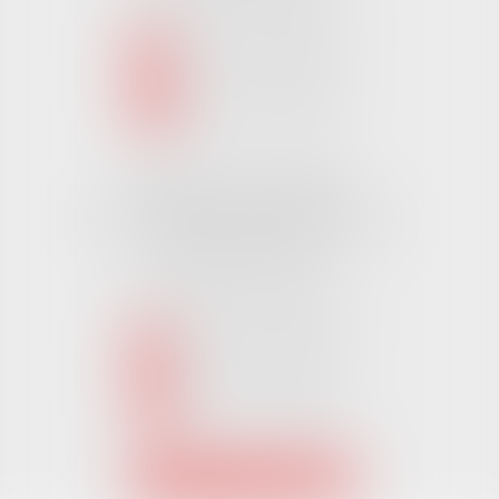
NOUS CONTACTER
NOUS LOCALISER
Cabinet CHALLANS
Pôle Activ Océan 22 Place Galilée
85300 CHALLANS
Tél :
02 51 62 03 03
puis 2
NOUS CONTACTER
NOUS LOCALISER