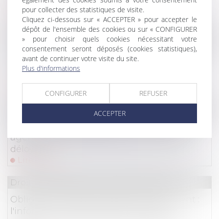
d’indexation
pour collecter des statistiques de visite.
Lire la suite
Cliquez ci-dessous sur « ACCEPTER » pour accepter le
dépôt de l'ensemble des cookies ou sur « CONFIGURER
Droit immobilier
/
Droit de la construction
» pour choisir quels cookies nécessitant votre
consentement seront déposés (cookies statistiques),
Réception judiciaire d’une charpente : quand
avant de continuer votre visite du site.
la solidité fait obstacle à l’acceptation des
Plus d'informations
travaux !
Lire la suite
CONFIGURER
REFUSER
Droit commercial
ACCEPTER
Annonces immobilières sans DPE : des
agences condamnées pour concurrence
déloyale
Lire la suite
Droit immobilier
/
Droit de la propriété
Obligations légales de débroussaillement :
l'information des acquéreurs et des