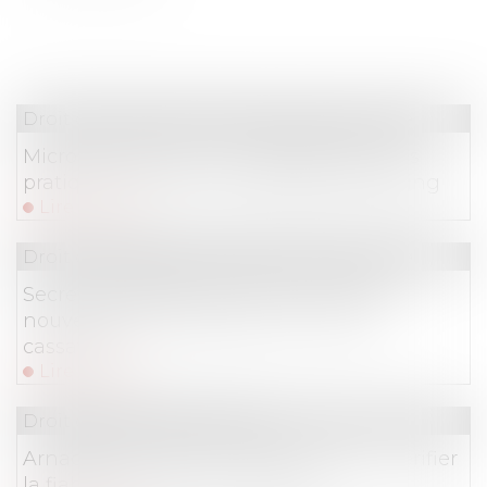
Droit commercial
/
Droit de la concurrence
Microsoft visé par une enquête pour des
pratiques anticoncurrentielles liées à Bing
Lire la suite
Droit commercial
/
Droit de la concurrence
Secret des affaires et droit à la preuve :
nouvelle limite posée par la Cour de
cassation !
Lire la suite
Droit de la consommation
Arnaques en ligne -Achats en ligne : vérifier
la fiabilité du site commerçant