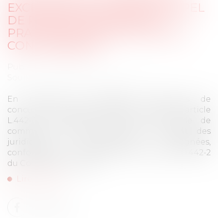
EXCLUSIVE DE LA COUR D'APPEL
DE PARIS EN MATIÈRE DE
PRATIQUES RESTRICTIVES DE
CONCURRENCE
Publié le :
14/02/2025
Source :
www.lemag-juridique.com
En matière de pratiques restrictives de
concurrence, les litiges relevant de l’ancien article
L.442-6 III, devenu L.442-4 III du Code de
commerce, doivent être portés devant des
juridictions spécialement désignées,
conformément à l’article D.442-3, devenu D.442-2
du Code de commerce...
Lire la suite