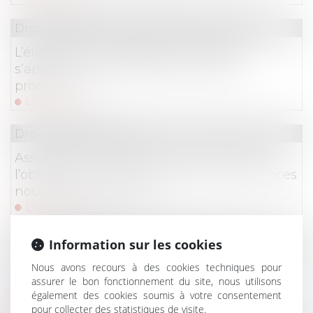
Droit des sociétés
/
Procédures collectives
L’éligibilité à la liquidation judiciaire
s’apprécie à la date d’ouverture de la
procédure !
Lire la suite
Droit des assurances
Assurance et incendie : jusqu’où s’étend
l’obligation de déclaration des circonstances
nouvelles par l’assuré ?
Lire la suite
Droit des obligations et des suretés
Information sur les cookies
Fuites d’eau et responsabilité : la Cour de
Nous avons recours à des cookies techniques pour
cassation tranche entre ouvrage public et
assurer le bon fonctionnement du site, nous utilisons
également des cookies soumis à votre consentement
contrat d’abonnement
pour collecter des statistiques de visite.
Lire la suite