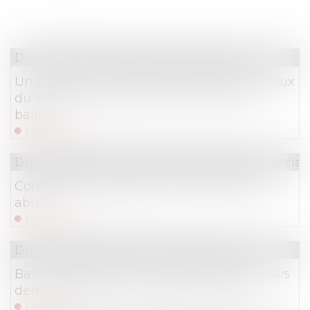
Droit commercial
/
Baux commerciaux
Un processus irréversible de départ des lieux
du locataire fait obstacle au repentir du
bailleur
Lire la suite
Droit de la consommation
/
Pratiques commercial
Comment se protéger du démarchage
abusif ?
Lire la suite
Droit commercial
/
Baux commerciaux
Baux commerciaux : vous pouvez désormais
demander la mensualisation du loyer
Lire la suite