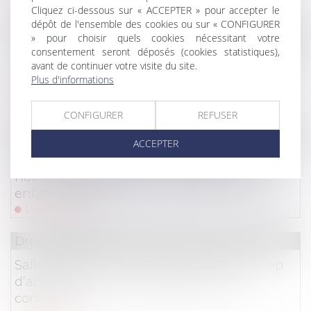
Cliquez ci-dessous sur « ACCEPTER » pour accepter le
dépôt de l'ensemble des cookies ou sur « CONFIGURER
Droit commercial
/
Droit de la distribution
» pour choisir quels cookies nécessitant votre
consentement seront déposés (cookies statistiques),
Petits professionnels : vous avez 14 jours pour
avant de continuer votre visite du site.
vous rétracter en cas de contrat conclu hors
Plus d'informations
établissement
Lire la suite
CONFIGURER
REFUSER
Droit des assurances
ACCEPTER
Assurance scolaire : votre assurance
habitation suffit-elle pour protéger votre
enfant à l'école ?
Lire la suite
Droit du sport
Salles de sport et de remise en forme : trop
d’anomalies chez les professionnels
contrôlés