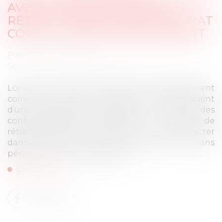
AVEZ 14 JOURS POUR VOUS
RÉTRACTER EN CAS DE CONTRAT
CONCLU HORS ÉTABLISSEMENT
Publié le :
18/09/2025
Source :
www.economie.gouv.fr
Lorsqu’un contrat est signé hors établissement
commercial, les petits professionnels bénéficient
d’une protection similaire à celle des
consommateurs notamment en matière de
rétractation. Ce droit leur permet de se rétracter
dans un délai de 14 jours et de revenir sans
pénalité sur leur engagement...
Lire la suite