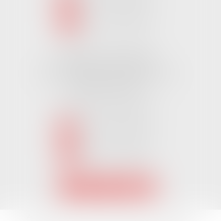
NOUS LOCALISER
Cabinet CHALLANS
Pôle Activ Océan 22 Place Galilée
85300 CHALLANS
Tél :
02 51 62 03 03
puis 2
NOUS CONTACTER
NOUS LOCALISER
Accueil
L'équipe
Nos Domaines Juridiques
Les actus