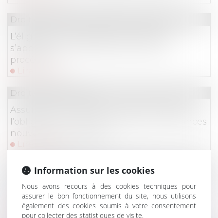
Droit des sociétés
/
Procédures collectives
L’éligibilité à la liquidation judiciaire
s’apprécie à la date d’ouverture de la
procédure !
Lire la suite
Droit des assurances
Assurance et incendie : jusqu’où s’étend
l’obligation de déclaration des circonstances
nouvelles par l’assuré ?
Lire la suite
Droit des obligations et des suretés
Information sur les cookies
Fuites d’eau et responsabilité : la Cour de
Nous avons recours à des cookies techniques pour
cassation tranche entre ouvrage public et
assurer le bon fonctionnement du site, nous utilisons
également des cookies soumis à votre consentement
contrat d’abonnement
pour collecter des statistiques de visite.
Lire la suite