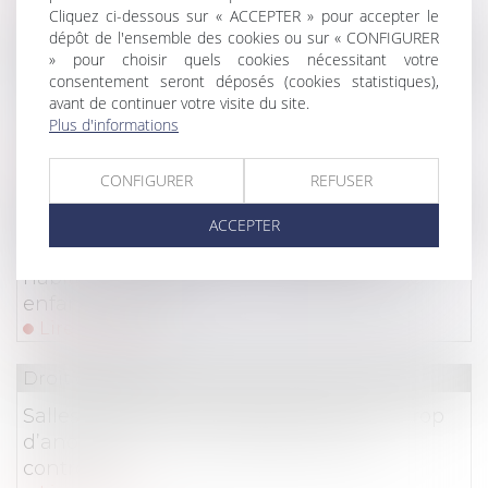
Cliquez ci-dessous sur « ACCEPTER » pour accepter le
dépôt de l'ensemble des cookies ou sur « CONFIGURER
Droit commercial
/
Droit de la distribution
» pour choisir quels cookies nécessitant votre
consentement seront déposés (cookies statistiques),
Petits professionnels : vous avez 14 jours pour
avant de continuer votre visite du site.
vous rétracter en cas de contrat conclu hors
Plus d'informations
établissement
Lire la suite
CONFIGURER
REFUSER
Droit des assurances
ACCEPTER
Assurance scolaire : votre assurance
habitation suffit-elle pour protéger votre
enfant à l'école ?
Lire la suite
Droit du sport
Salles de sport et de remise en forme : trop
d’anomalies chez les professionnels
contrôlés