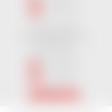
NOUS LOCALISER
Cabinet CHALLANS
Pôle Activ Océan 22 Place Galilée
85300 CHALLANS
Tél :
02 51 62 03 03
puis 2
NOUS CONTACTER
NOUS LOCALISER
Accueil
L'équipe
Nos Domaines Juridiques
Les actus