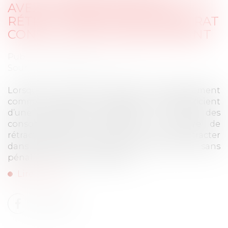
AVEZ 14 JOURS POUR VOUS
RÉTRACTER EN CAS DE CONTRAT
CONCLU HORS ÉTABLISSEMENT
Publié le :
18/09/2025
Source :
www.economie.gouv.fr
Lorsqu’un contrat est signé hors établissement
commercial, les petits professionnels bénéficient
d’une protection similaire à celle des
consommateurs notamment en matière de
rétractation. Ce droit leur permet de se rétracter
dans un délai de 14 jours et de revenir sans
pénalité sur leur engagement...
Lire la suite