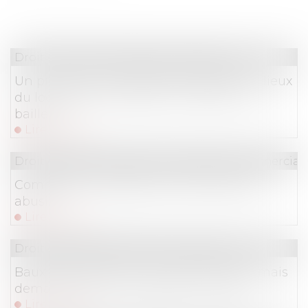
Droit commercial
/
Baux commerciaux
Un processus irréversible de départ des lieux
du locataire fait obstacle au repentir du
bailleur
Lire la suite
Droit de la consommation
/
Pratiques commercial
Comment se protéger du démarchage
abusif ?
Lire la suite
Droit commercial
/
Baux commerciaux
Baux commerciaux : vous pouvez désormais
demander la mensualisation du loyer
Lire la suite