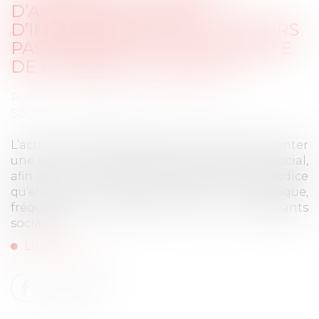
D’ASSOCIÉ EN COURS
D’INSTANCE NE FAIT (TOUJOURS
PAS) BARRAGE À LA POURSUITE
DE L’ACTION UT SINGULI !
Publié le :
08/07/2025
Source :
www.lemag-juridique.com
L’action ut singuli permet à un associé d’intenter
une action en responsabilité dans l’intérêt social,
afin que la société soit indemnisée du préjudice
qu’elle a subi. Une telle action est, en pratique,
fréquemment dirigée contre les dirigeants
sociaux...
Lire la suite