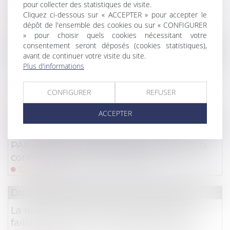
conséquences juridiques d’une condition
pour collecter des statistiques de visite.
suspensive non réalisée
Cliquez ci-dessous sur « ACCEPTER » pour accepter le
dépôt de l'ensemble des cookies ou sur « CONFIGURER
Lire la suite
» pour choisir quels cookies nécessitant votre
consentement seront déposés (cookies statistiques),
Droit des sociétés
avant de continuer votre visite du site.
Plus d'informations
La perte de la qualité d’associé en cours
d’instance ne fait (toujours pas) barrage à la
poursuite de l’action ut singuli !
CONFIGURER
REFUSER
Lire la suite
ACCEPTER
Droit des NTIC
PANAME : un partenariat pour l’audit de la
confidentialité des modèles d’IA
Lire la suite
Droit des sociétés
/
Procédures collectives
La réussite ou l’échec d’une mesure de
faillite personnelle ne dépend pas de la