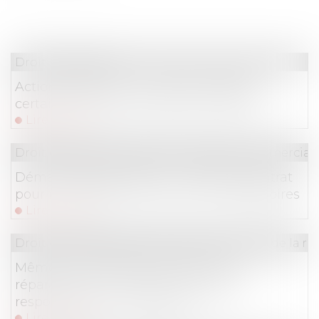
Droit immobilier
Action paulienne : la créance doit être
certaine, mais pas forcément chiffrée
Lire la suite
Droit de la consommation
/
Pratiques commercial
Démarchage à domicile : nullité du contrat
pour non-respect des mentions obligatoires
Lire la suite
Droit des obligations et des suretés
/
Droit de la re
Même sur demande du client, une
réparation non conforme engage la
responsabilité du garagiste !
Lire la suite