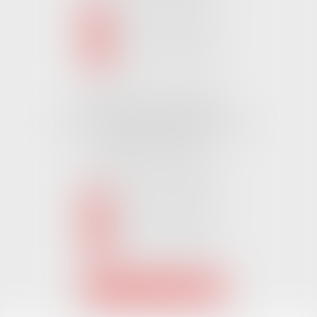
NOUS CONTACTER
NOUS LOCALISER
Cabinet CHALLANS
Pôle Activ Océan 22 Place Galilée
85300 CHALLANS
Tél :
02 51 62 03 03
puis 2
NOUS CONTACTER
NOUS LOCALISER