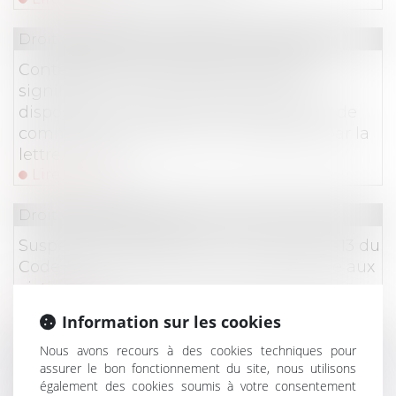
Droit des sociétés
/
Procédures collectives
Contestation de la créance : l’acte de
signification n’a pas à reproduire les
dispositions de l’article L.622-7 du Code de
commerce lorsqu’elles sont rappelées par la
lettre initiale
Lire la suite
Droit des assurances
Suspension des garanties : l’article R 211-13 du
Code du assurances n’est pas opposable aux
victimes !
Lire la suite
Information sur les cookies
Droit des obligations et des suretés
Nous avons recours à des cookies techniques pour
assurer le bon fonctionnement du site, nous utilisons
La Cour de cassation rappelle les
également des cookies soumis à votre consentement