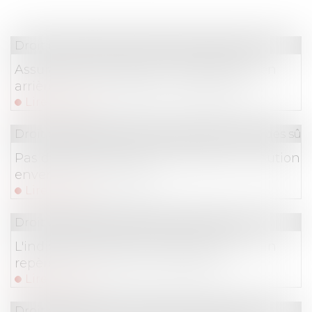
Droit immobilier
/
Droit de la construction
Assurance construction : pas de retour en
arrière après acceptation de garantie
Lire la suite
Droit des obligations et des suretés
/
Droit des sûr
Pas de devoir de mise en garde de la caution
envers la sous-caution
Lire la suite
Droit commercial
/
Baux commerciaux
L'indice des loyers commerciaux (ILC) : un
repère pour l'évolution des loyers
Lire la suite
Droit commercial
/
Droit de la concurrence