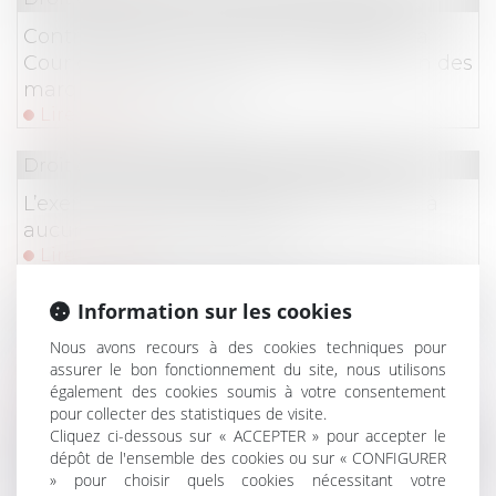
Contrefaçon et concurrence déloyale : la
Cour de cassation confirme la protection des
marques renommées !
Lire la suite
Droit commercial
/
Baux commerciaux
L’exercice du droit d’option n’est soumis à
aucune condition de forme !
Lire la suite
Droit immobilier
/
Droit de la construction
Information sur les cookies
Diagnostic d'assainissement erroné : un
Nous avons recours à des cookies techniques pour
assurer le bon fonctionnement du site, nous utilisons
préjudice certain pour l'acquéreur
également des cookies soumis à votre consentement
Lire la suite
pour collecter des statistiques de visite.
Cliquez ci-dessous sur « ACCEPTER » pour accepter le
Droit commercial
/
Droit de la concurrence
dépôt de l'ensemble des cookies ou sur « CONFIGURER
» pour choisir quels cookies nécessitant votre
Compétence internationale des juridictions