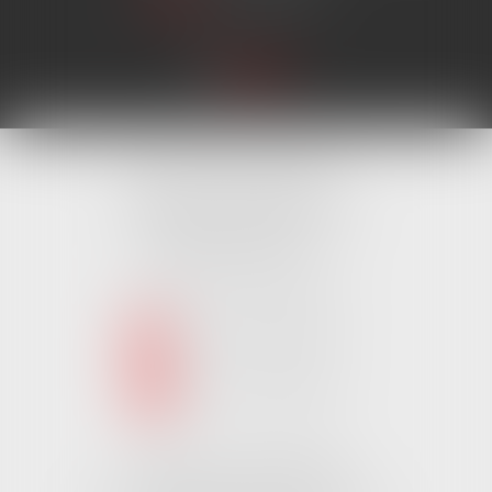
Cabinet MONTAIGU
4 Rue Édouard Marchand,
85600 MONTAIGU
Tél :
02 51 62 03 03
puis 1
NOUS CONTACTER
NOUS LOCALISER
Cabinet CHALLANS