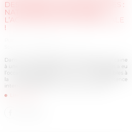
DES JURIDICTIONS FRANÇAISES :
NATURE DÉLICTUELLE DE
L’ACTION EN RUPTURE BRUTALE
!
Publié le :
03/04/2025
Source :
www.lemag-juridique.com
Dans un litige opposant une société américaine
à une société française, la Cour de cassation a eu
l’occasion de rappeler les principes applicables à
la détermination de la compétence
internationale des juridictions françaises...
Lire la suite