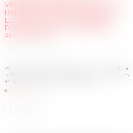
VIREMENT SEPA RÉSULTE D’UN
RAPPORT ENTRE LA BANQUE ET
LE CRÉANCIER ET ÉCHAPPE
DONC AU GEL DES CRÉANCES
ANTÉRIEURS !
Publié le :
07/08/2025
Source :
www.lemag-juridique.com
Par principe, l’ouverture d’une procédure
collective interdit le paiement des créances
antérieures au jugement d’ouverture...
Lire la suite