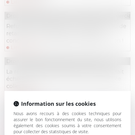
Lire la suite
Droit de la consommation
/
Pratiques commercial
Refus d’embarquement, d’annulation ou de
retard de vol : dernières nouveautés
concernant la procédure d’indemnisation !
Lire la suite
Droit commercial
/
Baux commerciaux
La régularisation postérieure des loyers fait
échec à la résiliation du bail en procédure
collective !
Lire la suite
Information sur les cookies
Droit immobilier
Nous avons recours à des cookies techniques pour
DPE : la lutte contre la fraude aux diagnostics
assurer le bon fonctionnement du site, nous utilisons
de performance énergétique se renforce
également des cookies soumis à votre consentement
Lire la suite
pour collecter des statistiques de visite.