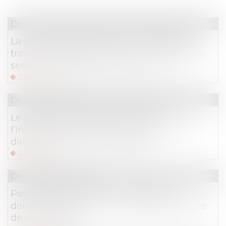
Droit immobilier
/
Droit de la construction
La pompe à chaleur ayant nécessité des
travaux modestes n’est pas un ouvrage au
sens de l’article 1792 du Code civil !
Lire la suite
Droit des sociétés
/
Procédures collectives
Le juge doit vérifier la preuve de
l’insuffisance d’actif pour condamner le
dirigeant de la société liquidée
Lire la suite
Droit des assurances
Pandémie de Covid-19 : la clause de
dommage matériel ne vide pas la garantie
de sa substance