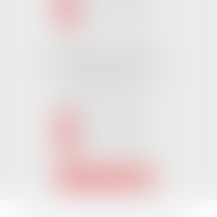
NOUS LOCALISER
Cabinet CHALLANS
Pôle Activ Océan 22 Place Galilée
85300 CHALLANS
Tél :
02 51 62 03 03
puis 2
NOUS CONTACTER
NOUS LOCALISER
Accueil
L'équipe
Nos Domaines Juridiques
Les actus