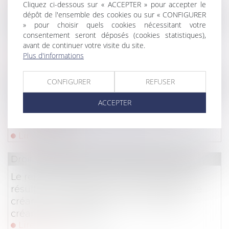
Cliquez ci-dessous sur « ACCEPTER » pour accepter le
dépôt de l'ensemble des cookies ou sur « CONFIGURER
Droit des sociétés
» pour choisir quels cookies nécessitant votre
L’engagement personnel des associés n’est
consentement seront déposés (cookies statistiques),
avant de continuer votre visite du site.
pas contraire aux statuts !
Plus d'informations
Lire la suite
CONFIGURER
REFUSER
Droit commercial
/
Droit de la concurrence
Hôteliers et plateformes de réservation : des
ACCEPTER
relations commerciales souvent
déséquilibrées
Lire la suite
Droit des sociétés
/
Procédures collectives
Le remboursement d’un virement SEPA
résulte d’un rapport entre la banque et le
créancier et échappe donc au gel des
créances antérieurs !
Lire la suite