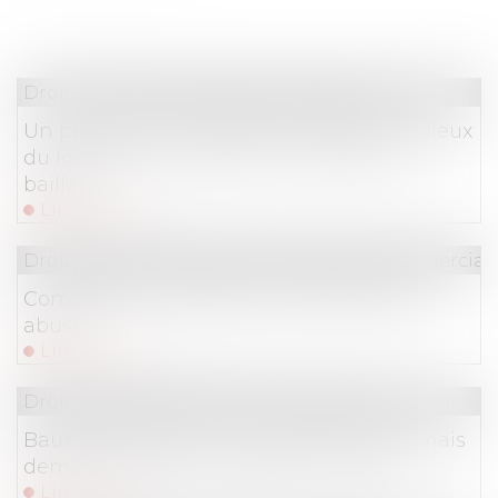
Droit commercial
/
Baux commerciaux
Un processus irréversible de départ des lieux
du locataire fait obstacle au repentir du
bailleur
Lire la suite
Droit de la consommation
/
Pratiques commercial
Comment se protéger du démarchage
abusif ?
Lire la suite
Droit commercial
/
Baux commerciaux
Baux commerciaux : vous pouvez désormais
demander la mensualisation du loyer
Lire la suite