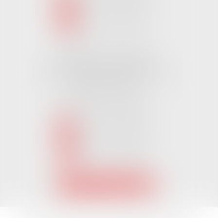
NOUS LOCALISER
Cabinet CHALLANS
Pôle Activ Océan 22 Place Galilée
85300 CHALLANS
Tél :
02 51 62 03 03
puis 2
NOUS CONTACTER
NOUS LOCALISER
Accueil
L'équipe
Nos Domaines Juridiques
Les actus