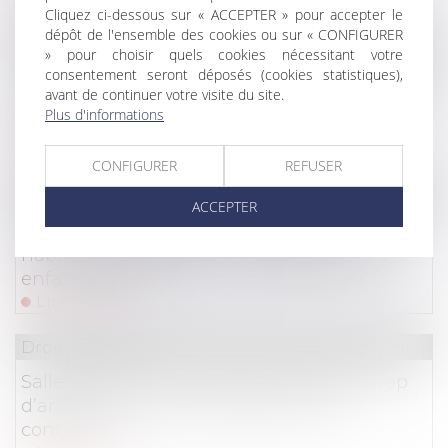
Cliquez ci-dessous sur « ACCEPTER » pour accepter le
dépôt de l'ensemble des cookies ou sur « CONFIGURER
Droit commercial
/
Droit de la distribution
» pour choisir quels cookies nécessitant votre
consentement seront déposés (cookies statistiques),
Petits professionnels : vous avez 14 jours pour
avant de continuer votre visite du site.
vous rétracter en cas de contrat conclu hors
Plus d'informations
établissement
Lire la suite
CONFIGURER
REFUSER
Droit des assurances
ACCEPTER
Assurance scolaire : votre assurance
habitation suffit-elle pour protéger votre
enfant à l'école ?
Lire la suite
Droit du sport
Salles de sport et de remise en forme : trop
d’anomalies chez les professionnels
contrôlés