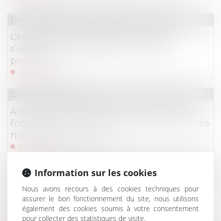
Droit des sociétés
/
Procédures collectives
L’éligibilité à la liquidation judiciaire
s’apprécie à la date d’ouverture de la
procédure !
Lire la suite
Droit des assurances
Assurance et incendie : jusqu’où s’étend
l’obligation de déclaration des circonstances
nouvelles par l’assuré ?
Lire la suite
Droit des obligations et des suretés
Information sur les cookies
Fuites d’eau et responsabilité : la Cour de
Nous avons recours à des cookies techniques pour
cassation tranche entre ouvrage public et
assurer le bon fonctionnement du site, nous utilisons
également des cookies soumis à votre consentement
contrat d’abonnement
pour collecter des statistiques de visite.
Lire la suite