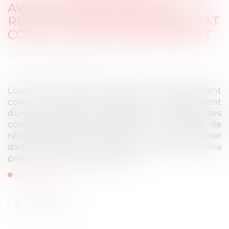
AVEZ 14 JOURS POUR VOUS
RÉTRACTER EN CAS DE CONTRAT
CONCLU HORS ÉTABLISSEMENT
Publié le :
18/09/2025
Source :
www.economie.gouv.fr
Lorsqu’un contrat est signé hors établissement
commercial, les petits professionnels bénéficient
d’une protection similaire à celle des
consommateurs notamment en matière de
rétractation. Ce droit leur permet de se rétracter
dans un délai de 14 jours et de revenir sans
pénalité sur leur engagement...
Lire la suite