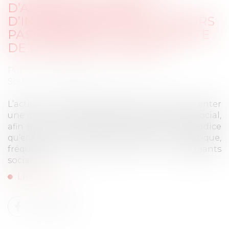
D’ASSOCIÉ EN COURS
D’INSTANCE NE FAIT (TOUJOURS
PAS) BARRAGE À LA POURSUITE
DE L’ACTION UT SINGULI !
Publié le :
08/07/2025
Source :
www.lemag-juridique.com
L’action ut singuli permet à un associé d’intenter
une action en responsabilité dans l’intérêt social,
afin que la société soit indemnisée du préjudice
qu’elle a subi. Une telle action est, en pratique,
fréquemment dirigée contre les dirigeants
sociaux...
Lire la suite