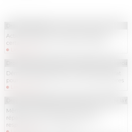
Droit immobilier
Action paulienne : la créance doit être
certaine, mais pas forcément chiffrée
Lire la suite
Droit de la consommation
/
Pratiques commercial
Démarchage à domicile : nullité du contrat
pour non-respect des mentions obligatoires
Lire la suite
Droit des obligations et des suretés
/
Droit de la re
Même sur demande du client, une
réparation non conforme engage la
responsabilité du garagiste !
Lire la suite