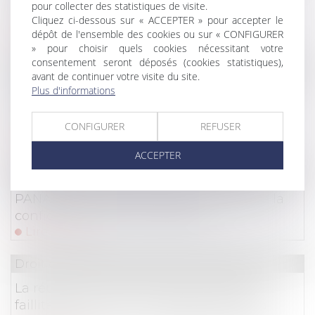
conséquences juridiques d’une condition
pour collecter des statistiques de visite.
suspensive non réalisée
Cliquez ci-dessous sur « ACCEPTER » pour accepter le
dépôt de l'ensemble des cookies ou sur « CONFIGURER
Lire la suite
» pour choisir quels cookies nécessitant votre
consentement seront déposés (cookies statistiques),
Droit des sociétés
avant de continuer votre visite du site.
Plus d'informations
La perte de la qualité d’associé en cours
d’instance ne fait (toujours pas) barrage à la
poursuite de l’action ut singuli !
CONFIGURER
REFUSER
Lire la suite
ACCEPTER
Droit des NTIC
PANAME : un partenariat pour l’audit de la
confidentialité des modèles d’IA
Lire la suite
Droit des sociétés
/
Procédures collectives
La réussite ou l’échec d’une mesure de
faillite personnelle ne dépend pas de la