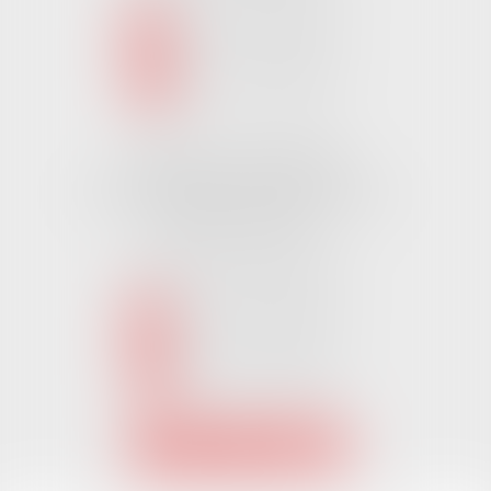
NOUS CONTACTER
NOUS LOCALISER
Cabinet CHALLANS
Pôle Activ Océan 22 Place Galilée
85300 CHALLANS
Tél :
02 51 62 03 03
puis 2
NOUS CONTACTER
NOUS LOCALISER