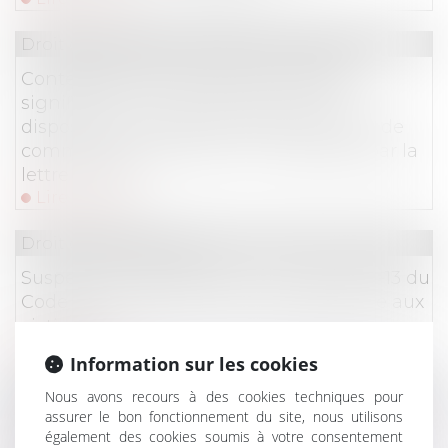
Droit des sociétés
/
Procédures collectives
Contestation de la créance : l’acte de
signification n’a pas à reproduire les
dispositions de l’article L.622-7 du Code de
commerce lorsqu’elles sont rappelées par la
lettre initiale
Lire la suite
Droit des assurances
Suspension des garanties : l’article R 211-13 du
Code du assurances n’est pas opposable aux
victimes !
Lire la suite
Information sur les cookies
Droit des obligations et des suretés
Nous avons recours à des cookies techniques pour
assurer le bon fonctionnement du site, nous utilisons
La Cour de cassation rappelle les
également des cookies soumis à votre consentement