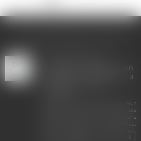
<<
<
1
2
3
4
5
6
7
...
>
>>
LES DERNIÈRES ACTUS
sation de
Servitude 
04
 : la prescription
tous les pr
AOÛT
ie à la date où la
voisins n'o
ation est
appelés en
La demande
l'assiette 
ation légale entre deux
désenclaver 
éciproques produit ses
irrecevable d
s que les conditions
propriétair
la loi sont réunies. Il est
parcelles env
fférent qu'elle soit
l'expertise n
plusieurs années plus