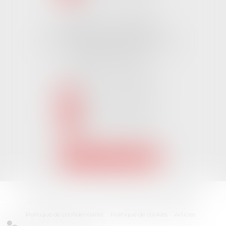
Cabinet CHALLANS
Pôle Activ Océan 22 Place Galilée
85300 CHALLANS
Tél :
02 51 62 03 03
puis 2
NOUS CONTACTER
NOUS LOCALISER
Accueil
L'équipe
Nos Domaines Juridiques
Les actus
Les honoraires
Contact
Plan du site
Mentions légales
Politique de confidentialité
Politique de cookies
Articles