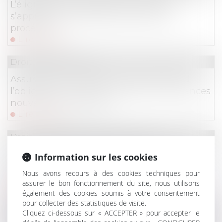
L’éligibilité à la liquidation judiciaire
s’apprécie à la date d’ouverture de la
procédure !
Lire la suite
Droit des assurances
Assurance et incendie : jusqu’où s’étend
l’obligation de déclaration des circonstances
nouvelles par l’assuré ?
Lire la suite
Droit des obligations et des suretés
Fuites d’eau et responsabilité : la Cour de
Information sur les cookies
cassation tranche entre ouvrage public et
Nous avons recours à des cookies techniques pour
contrat d’abonnement
assurer le bon fonctionnement du site, nous utilisons
Lire la suite
également des cookies soumis à votre consentement
pour collecter des statistiques de visite.
Droit commercial
/
Droit de la distribution
Cliquez ci-dessous sur « ACCEPTER » pour accepter le