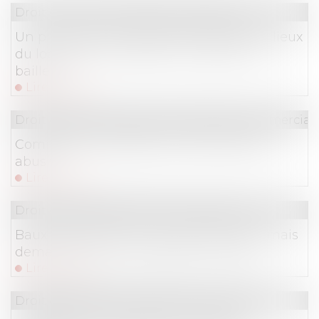
Droit commercial
/
Baux commerciaux
Un processus irréversible de départ des lieux
du locataire fait obstacle au repentir du
bailleur
Lire la suite
Droit de la consommation
/
Pratiques commercial
Comment se protéger du démarchage
abusif ?
Lire la suite
Droit commercial
/
Baux commerciaux
Baux commerciaux : vous pouvez désormais
demander la mensualisation du loyer
Lire la suite
Droit des sociétés
/
Procédures collectives