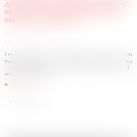
ASSURANCE HABITATION SUFFIT-
ELLE POUR PROTÉGER VOTRE
ENFANT À L'ÉCOLE ?
Publié le :
10/09/2025
Source :
actu.fr
Les assurances multirisque habitation ou
responsabilité civile familiale ne couvrent pas
automatiquement tous les risques liés à la vie
scolaire de l’enfant...
Lire la suite