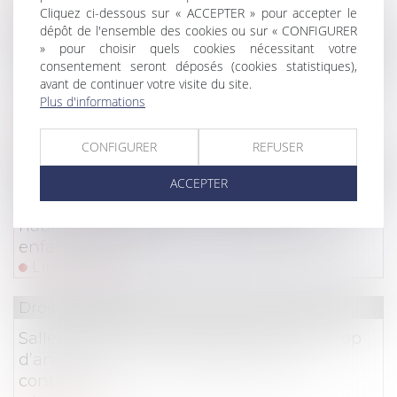
Cliquez ci-dessous sur « ACCEPTER » pour accepter le
dépôt de l'ensemble des cookies ou sur « CONFIGURER
Droit commercial
/
Droit de la distribution
» pour choisir quels cookies nécessitant votre
consentement seront déposés (cookies statistiques),
Petits professionnels : vous avez 14 jours pour
avant de continuer votre visite du site.
vous rétracter en cas de contrat conclu hors
Plus d'informations
établissement
Lire la suite
CONFIGURER
REFUSER
Droit des assurances
ACCEPTER
Assurance scolaire : votre assurance
habitation suffit-elle pour protéger votre
enfant à l'école ?
Lire la suite
Droit du sport
Salles de sport et de remise en forme : trop
d’anomalies chez les professionnels
contrôlés