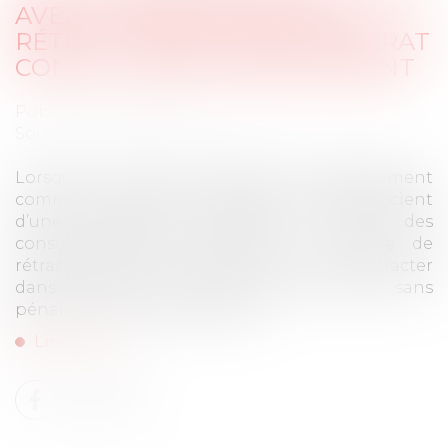
AVEZ 14 JOURS POUR VOUS
RÉTRACTER EN CAS DE CONTRAT
CONCLU HORS ÉTABLISSEMENT
Publié le :
18/09/2025
Source :
www.economie.gouv.fr
Lorsqu’un contrat est signé hors établissement
commercial, les petits professionnels bénéficient
d’une protection similaire à celle des
consommateurs notamment en matière de
rétractation. Ce droit leur permet de se rétracter
dans un délai de 14 jours et de revenir sans
pénalité sur leur engagement...
Lire la suite