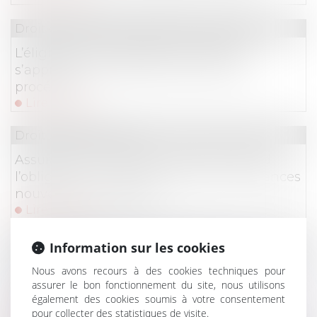
Droit des sociétés
/
Procédures collectives
L’éligibilité à la liquidation judiciaire
s’apprécie à la date d’ouverture de la
procédure !
Lire la suite
Droit des assurances
Assurance et incendie : jusqu’où s’étend
l’obligation de déclaration des circonstances
nouvelles par l’assuré ?
Lire la suite
Droit des obligations et des suretés
Information sur les cookies
Fuites d’eau et responsabilité : la Cour de
Nous avons recours à des cookies techniques pour
cassation tranche entre ouvrage public et
assurer le bon fonctionnement du site, nous utilisons
également des cookies soumis à votre consentement
contrat d’abonnement
pour collecter des statistiques de visite.
Lire la suite