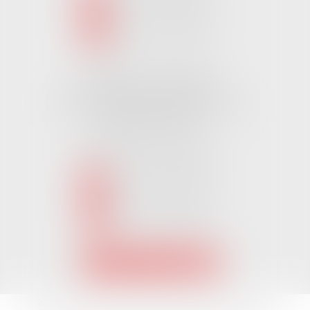
NOUS LOCALISER
Cabinet CHALLANS
Pôle Activ Océan 22 Place Galilée
85300 CHALLANS
Tél :
02 51 62 03 03
puis 2
NOUS CONTACTER
NOUS LOCALISER
Accueil
L'équipe
Nos Domaines Juridiques
Les actus