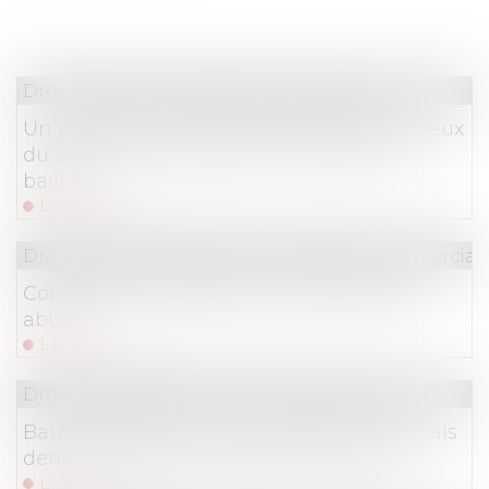
Droit commercial
/
Baux commerciaux
Un processus irréversible de départ des lieux
du locataire fait obstacle au repentir du
bailleur
Lire la suite
Droit de la consommation
/
Pratiques commercial
Comment se protéger du démarchage
abusif ?
Lire la suite
Droit commercial
/
Baux commerciaux
Baux commerciaux : vous pouvez désormais
demander la mensualisation du loyer
Lire la suite