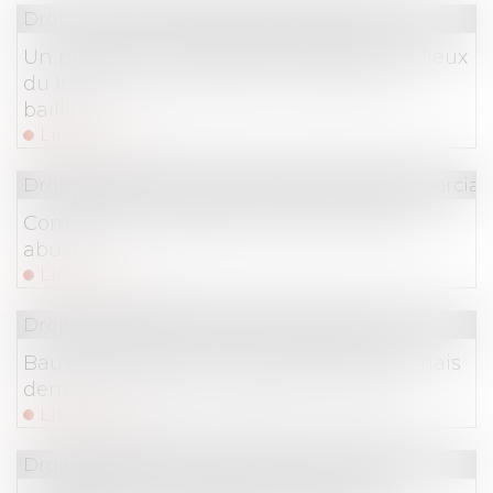
Droit commercial
/
Baux commerciaux
Un processus irréversible de départ des lieux
du locataire fait obstacle au repentir du
bailleur
Lire la suite
Droit de la consommation
/
Pratiques commercial
Comment se protéger du démarchage
abusif ?
Lire la suite
Droit commercial
/
Baux commerciaux
Baux commerciaux : vous pouvez désormais
demander la mensualisation du loyer
Lire la suite
Droit des sociétés
/
Procédures collectives