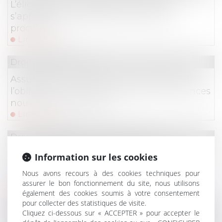
L’éligibilité à la liquidation judiciaire
s’apprécie à la date d’ouverture de la
procédure !
Lire la suite
Droit des assurances
Assurance et incendie : jusqu’où s’étend
l’obligation de déclaration des circonstances
nouvelles par l’assuré ?
Lire la suite
Droit des obligations et des suretés
Fuites d’eau et responsabilité : la Cour de
Information sur les cookies
cassation tranche entre ouvrage public et
Nous avons recours à des cookies techniques pour
contrat d’abonnement
assurer le bon fonctionnement du site, nous utilisons
Lire la suite
également des cookies soumis à votre consentement
pour collecter des statistiques de visite.
Droit commercial
/
Droit de la distribution
Cliquez ci-dessous sur « ACCEPTER » pour accepter le