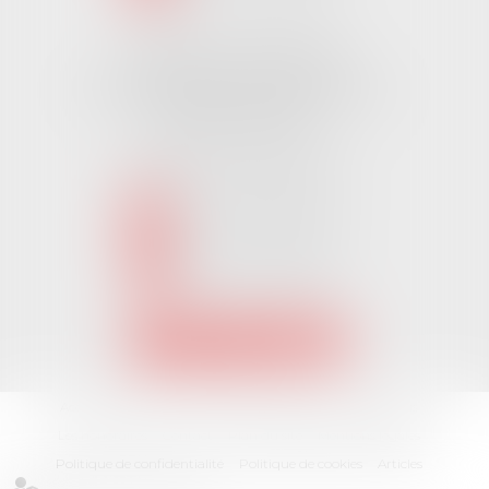
Cabinet CHALLANS
Pôle Activ Océan 22 Place Galilée
85300 CHALLANS
Tél :
02 51 62 03 03
puis 2
NOUS CONTACTER
NOUS LOCALISER
Accueil
L'équipe
Nos Domaines Juridiques
Les actus
Les honoraires
Contact
Plan du site
Mentions légales
Politique de confidentialité
Politique de cookies
Articles