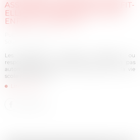
ASSURANCE HABITATION SUFFIT-
ELLE POUR PROTÉGER VOTRE
ENFANT À L'ÉCOLE ?
Publié le :
10/09/2025
Source :
actu.fr
Les assurances multirisque habitation ou
responsabilité civile familiale ne couvrent pas
automatiquement tous les risques liés à la vie
scolaire de l’enfant...
Lire la suite