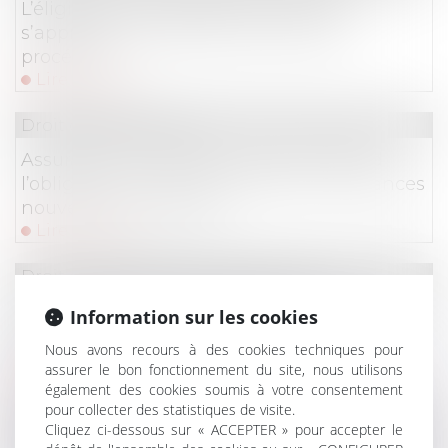
L’éligibilité à la liquidation judiciaire
s’apprécie à la date d’ouverture de la
procédure !
Lire la suite
Droit des assurances
Assurance et incendie : jusqu’où s’étend
l’obligation de déclaration des circonstances
nouvelles par l’assuré ?
Lire la suite
Droit des obligations et des suretés
Fuites d’eau et responsabilité : la Cour de
Information sur les cookies
cassation tranche entre ouvrage public et
Nous avons recours à des cookies techniques pour
contrat d’abonnement
assurer le bon fonctionnement du site, nous utilisons
Lire la suite
également des cookies soumis à votre consentement
pour collecter des statistiques de visite.
Droit commercial
/
Droit de la distribution
Cliquez ci-dessous sur « ACCEPTER » pour accepter le