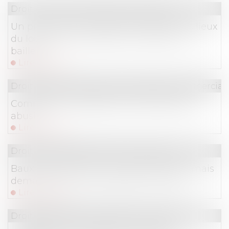
Droit commercial
/
Baux commerciaux
Un processus irréversible de départ des lieux
du locataire fait obstacle au repentir du
bailleur
Lire la suite
Droit de la consommation
/
Pratiques commercial
Comment se protéger du démarchage
abusif ?
Lire la suite
Droit commercial
/
Baux commerciaux
Baux commerciaux : vous pouvez désormais
demander la mensualisation du loyer
Lire la suite
Droit des sociétés
/
Procédures collectives