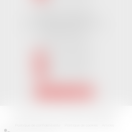
Cabinet CHALLANS
Pôle Activ Océan 22 Place Galilée
85300 CHALLANS
Tél :
02 51 62 03 03
puis 2
NOUS CONTACTER
NOUS LOCALISER
Accueil
L'équipe
Nos Domaines Juridiques
Les actus
Les honoraires
Contact
Plan du site
Mentions légales
Politique de confidentialité
Politique de cookies
Articles