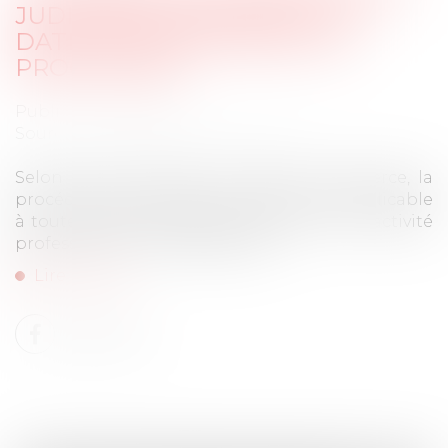
JUDICIAIRE S’APPRÉCIE À LA
DATE D’OUVERTURE DE LA
PROCÉDURE !
Publié le :
25/09/2025
Source :
www.lemag-juridique.com
Selon l’article L.640-2 du Code de commerce, la
procédure de liquidation judiciaire est applicable
à toute personne physique exerçant une activité
professionnelle indépendante...
Lire la suite