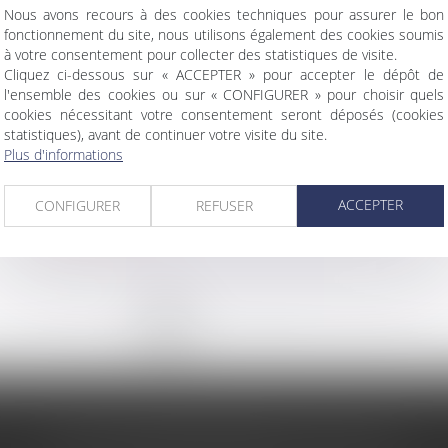
Nous avons recours à des cookies techniques pour assurer le bon
Lire la suite
fonctionnement du site, nous utilisons également des cookies soumis
à votre consentement pour collecter des statistiques de visite.
Cliquez ci-dessous sur « ACCEPTER » pour accepter le dépôt de
l'ensemble des cookies ou sur « CONFIGURER » pour choisir quels
Droit des assurances
cookies nécessitant votre consentement seront déposés (cookies
Assurance scolaire : votre assurance
statistiques), avant de continuer votre visite du site.
Plus d'informations
habitation suffit-elle pour protéger
votre enfant à l'école ?
ACCEPTER
CONFIGURER
REFUSER
Lire la suite
<<
<
1
2
3
4
5
6
7
...
>
>>