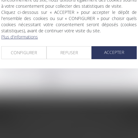
à votre consentement pour collecter des statistiques de visite.
Droit des assurances
Cliquez ci-dessous sur « ACCEPTER » pour accepter le dépôt de
l'ensemble des cookies ou sur « CONFIGURER » pour choisir quels
Assurance scolaire : votre assurance
cookies nécessitant votre consentement seront déposés (cookies
habitation suffit-elle pour protéger
statistiques), avant de continuer votre visite du site.
votre enfant à l'école ?
Plus d'informations
Lire la suite
ACCEPTER
CONFIGURER
REFUSER
<<
<
1
2
3
4
5
6
7
...
>
>>
LES DERNIÈRES ACTUS
es : la prescription s'apprécie à la d