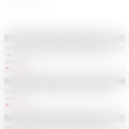
Droit commercial
/
Baux commerciaux
Un processus irréversible de départ des lieux
du locataire fait obstacle au repentir du
bailleur
Lire la suite
Droit de la consommation
/
Pratiques commercial
Comment se protéger du démarchage
abusif ?
Lire la suite
Droit commercial
/
Baux commerciaux
Baux commerciaux : vous pouvez désormais