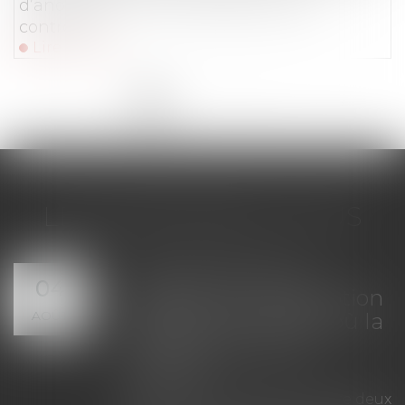
d’anomalies chez les professionnels
contrôlés
Lire la suite
<<
<
1
2
3
4
5
6
7
...
>
>>
LES DERNIÈRES ACTUS
tion de
Servitude de
04
 la prescription
tous les pro
AOÛT
 à la date où la
voisins n'ont
tion est
appelés en j
La demande t
l'assiette d'
ion légale entre deux