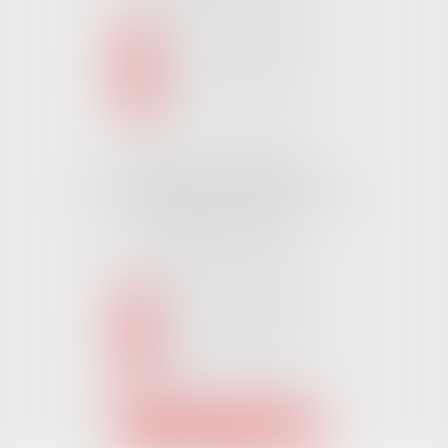
NOUS CONTACTER
NOUS LOCALISER
Cabinet CHALLANS
Pôle Activ Océan 22 Place Galilée
85300 CHALLANS
Tél :
02 51 62 03 03
puis 2
NOUS CONTACTER
NOUS LOCALISER