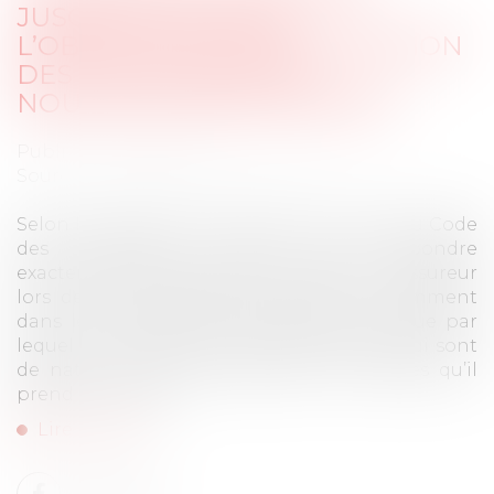
JUSQU’OÙ S’ÉTEND
L’OBLIGATION DE DÉCLARATION
DES CIRCONSTANCES
NOUVELLES PAR L’ASSURÉ ?
Publié le :
24/09/2025
Source :
www.lemag-juridique.com
Selon les articles L.113-2, 2° et 3° et L.113-8 du Code
des assurances, l’assuré doit répondre
exactement aux questions posées par l’assureur
lors de la souscription du contrat, notamment
dans le formulaire de déclaration du risque par
lequel il interroge sur les circonstances qui sont
de nature à lui faire apprécier les risques qu’il
prend en charge...
Lire la suite