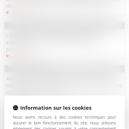
demander la mensualisation du loyer
Lire la suite
Droit des sociétés
/
Procédures collectives
L’éligibilité à la liquidation judiciaire
s’apprécie à la date d’ouverture de la
procédure !
Lire la suite
Droit des assurances
Assurance et incendie : jusqu’où s’étend
l’obligation de déclaration des circonstances
nouvelles par l’assuré ?
Lire la suite
Information sur les cookies
Droit des obligations et des suretés
Nous avons recours à des cookies techniques pour
Fuites d’eau et responsabilité : la Cour de
assurer le bon fonctionnement du site, nous utilisons
également des cookies soumis à votre consentement