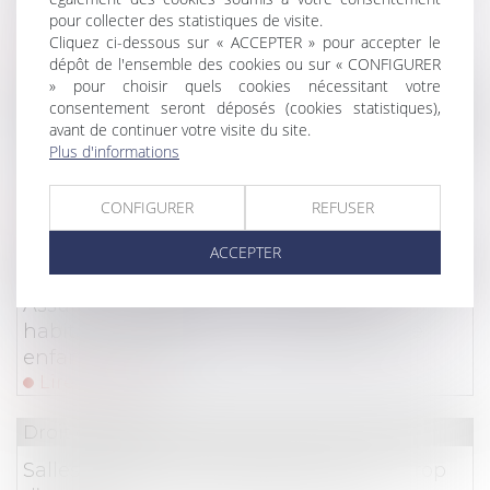
cassation tranche entre ouvrage public et
pour collecter des statistiques de visite.
contrat d’abonnement
Cliquez ci-dessous sur « ACCEPTER » pour accepter le
Lire la suite
dépôt de l'ensemble des cookies ou sur « CONFIGURER
» pour choisir quels cookies nécessitant votre
Droit commercial
/
Droit de la distribution
consentement seront déposés (cookies statistiques),
avant de continuer votre visite du site.
Petits professionnels : vous avez 14 jours pour
Plus d'informations
vous rétracter en cas de contrat conclu hors
établissement
CONFIGURER
REFUSER
Lire la suite
ACCEPTER
Droit des assurances
Assurance scolaire : votre assurance
habitation suffit-elle pour protéger votre
enfant à l'école ?
Lire la suite
Droit du sport
Salles de sport et de remise en forme : trop