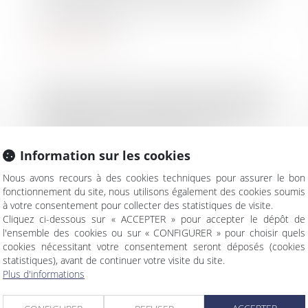
la compétence exclusive du juge-
commissaire !
Lire la suite
Droit immobilier
/
Droit de la construction
Résiliation d’un marché à forfait et
manquements graves de
l’entrepreneur à ses obligations
Information sur les cookies
contractuelles
Nous avons recours à des cookies techniques pour assurer le bon
Lire la suite
fonctionnement du site, nous utilisons également des cookies soumis
à votre consentement pour collecter des statistiques de visite.
Cliquez ci-dessous sur « ACCEPTER » pour accepter le dépôt de
l'ensemble des cookies ou sur « CONFIGURER » pour choisir quels
cookies nécessitant votre consentement seront déposés (cookies
<<
<
1
2
3
4
5
6
7
...
>
>>
statistiques), avant de continuer votre visite du site.
Plus d'informations