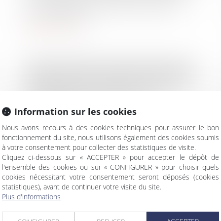
la compétence exclusive du juge-
commissaire !
Lire la suite
Droit immobilier
/
Droit de la construction
Résiliation d’un marché à forfait et
manquements graves de
l’entrepreneur à ses obligations
Information sur les cookies
contractuelles
Nous avons recours à des cookies techniques pour assurer le bon
Lire la suite
fonctionnement du site, nous utilisons également des cookies soumis
à votre consentement pour collecter des statistiques de visite.
Cliquez ci-dessous sur « ACCEPTER » pour accepter le dépôt de
l'ensemble des cookies ou sur « CONFIGURER » pour choisir quels
cookies nécessitant votre consentement seront déposés (cookies
<<
<
1
2
3
4
5
6
7
...
>
>>
statistiques), avant de continuer votre visite du site.
Plus d'informations